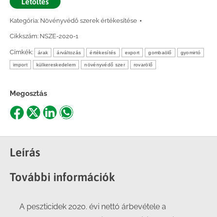
Letöltés
Kategória:
Növényvédő szerek értékesítése
Cikkszám:
NSZE-2020-1
Címkék:
árak
árváltozás
értékesítés
export
gombaölő
gyomirtó
import
külkereskedelem
növényvédő szer
rovarölő
Megosztás
Share
Share
Share
Share
on
on
on
on
Facebook
X
LinkedIn
WhatsApp
Leírás
További információk
A peszticidek 2020. évi nettó árbevétele a