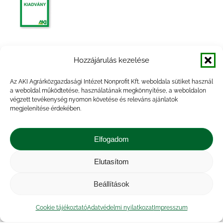
Műtrágya értékesítés, 2010. I. negyedév
Hozzájárulás kezelése
Az AKI Agrárközgazdasági Intézet Nonprofit Kft. weboldala sütiket használ
a weboldal működtetése, használatának megkönnyítése, a weboldalon
végzett tevékenység nyomon követése és releváns ajánlatok
megjelenítése érdekében.
Műtrágya értékesítés, 2010. I. félév
Elfogadom
Elutasítom
Beállítások
Műtrágya értékesítés, 2008. év
Cookie tájékoztató
Adatvédelmi nyilatkozat
Impresszum