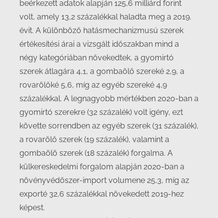
beérkezett adatok alapján 125,6 milliárd forint
volt, amely 13,2 százalékkal haladta meg a 2019.
évit. A különböző hatásmechanizmusú szerek
értékesítési árai a vizsgált időszakban mind a
négy kategóriában növekedtek, a gyomirtó
szerek átlagára 4,1, a gombaölő szereké 2,9, a
rovarölőké 5,6, míg az egyéb szereké 4,9
százalékkal. A legnagyobb mértékben 2020-ban a
gyomirtó szerekre (32 százalék) volt igény, ezt
követte sorrendben az egyéb szerek (31 százalék),
a rovarölő szerek (19 százalék), valamint a
gombaölő szerek (18 százalék) forgalma. A
külkereskedelmi forgalom alapján 2020-ban a
növényvédőszer-import volumene 25,3, míg az
exporté 32,6 százalékkal növekedett 2019-hez
képest.