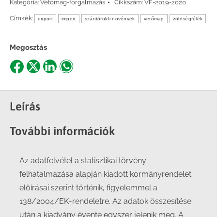
Kategória:
Vetőmag-forgalmazás
Cikkszám:
VF-2019-2020
Címkék:
export
import
szántóföldi növények
vetőmag
zöldségfélék
Megosztás
Share
Share
Share
Share
on
on
on
on
Facebook
X
LinkedIn
WhatsApp
Leírás
További információk
Az adatfelvétel a statisztikai törvény
felhatalmazása alapján kiadott kormányrendelet
előírásai szerint történik, figyelemmel a
138/2004/EK-rendeletre. Az adatok összesítése
után a kiadvány évente egyszer jelenik meg. A