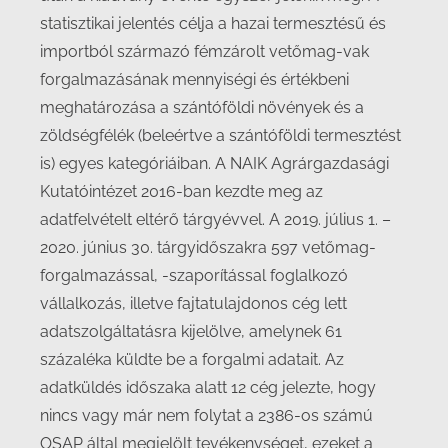
statisztikai jelentés célja a hazai termesztésű és
importból származó fémzárolt vetőmag-vak
forgalmazásának mennyiségi és értékbeni
meghatározása a szántóföldi növények és a
zöldségfélék (beleértve a szántóföldi termesztést
is) egyes kategóriáiban. A NAIK Agrárgazdasági
Kutatóintézet 2016-ban kezdte meg az
adatfelvételt eltérő tárgyévvel. A 2019. július 1. –
2020. június 30. tárgyidőszakra 597 vetőmag-
forgalmazással, -szaporítással foglalkozó
vállalkozás, illetve fajtatulajdonos cég lett
adatszolgáltatásra kijelölve, amelynek 61
százaléka küldte be a forgalmi adatait. Az
adatküldés időszaka alatt 12 cég jelezte, hogy
nincs vagy már nem folytat a 2386-os számú
OSAP által megjelölt tevékenységet, ezeket a