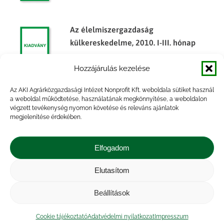
Az élelmiszergazdaság
külkereskedelme, 2010. I-III. hónap
Hozzájárulás kezelése
Az AKI Agrárközgazdasági Intézet Nonprofit Kft. weboldala sütiket használ
Tájékoztató jelentés a tavaszi
a weboldal működtetése, használatának megkönnyítése, a weboldalon
végzett tevékenység nyomon követése és releváns ajánlatok
mezőgazdasági munkákról (2006.
megjelenítése érdekében.
október 3-i jelentések alapján)
Elfogadom
Elutasítom
Impresszum
|
Kapcsolat
|
Jogi nyilatkozat
|
Közérdekű adatok
|
Adatvédelmi nyilatkozat
|
Beállítások
Akadálymentesítési nyilatkozat
|
Cookie
tájékoztató
Cookie tájékoztató
Adatvédelmi nyilatkozat
Impresszum