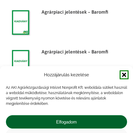
Agrárpiaci jelentések – Baromfi
Agrárpiaci jelentések – Baromfi
Hozzájárulás kezelése
Az AKI Agrárközgazdasági Intézet Nonprofit Kft. weboldala sütiket használ
Az élelmiszergazdaság
a weboldal működtetése, használatának megkönnyítése, a weboldalon
végzett tevékenység nyomon követése és releváns ajánlatok
külkereskedelme, 2014. év
megjelenítése érdekében.
Elfogadom