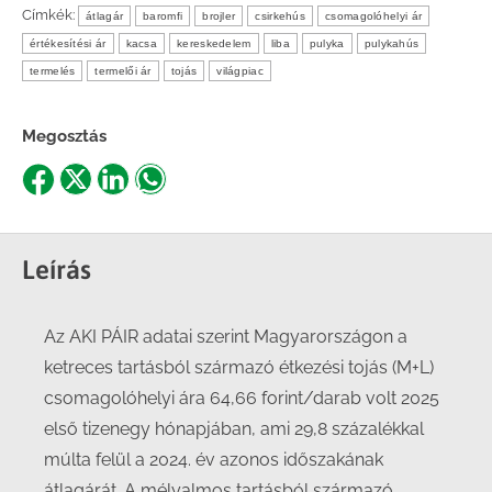
Címkék:
átlagár
baromfi
brojler
csirkehús
csomagolóhelyi ár
értékesítési ár
kacsa
kereskedelem
liba
pulyka
pulykahús
termelés
termelői ár
tojás
világpiac
Megosztás
Share
Share
Share
Share
on
on
on
on
Facebook
X
LinkedIn
WhatsApp
Leírás
Az AKI PÁIR adatai szerint Magyarországon a
ketreces tartásból származó étkezési tojás (M+L)
csomagolóhelyi ára 64,66 forint/darab volt 2025
első tizenegy hónapjában, ami 29,8 százalékkal
múlta felül a 2024. év azonos időszakának
átlagárát. A mélyalmos tartásból származó