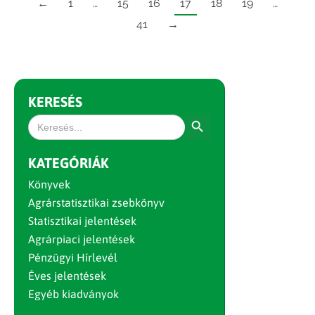
←
1
…
15
16
17
18
19
…
41
→
KERESÉS
Search Button
Search
for:
KATEGÓRIÁK
Könyvek
Agrárstatisztikai zsebkönyv
Statisztikai jelentések
Agrárpiaci jelentések
Pénzügyi Hírlevél
Éves jelentések
Egyéb kiadványok