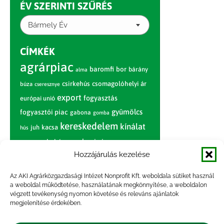
ÉV SZERINTI SZŰRÉS
Bármely Év
CÍMKÉK
agrárpiac
baromfi
bor
bárány
alma
csirkehús
csomagolóhelyi ár
búza
cseresznye
export
fogyasztás
európai unió
gyümölcs
fogyasztói piac
gabona
gomba
kereskedelem
kínálat
juh
kacsa
hús
nagybani piac
marhahús
körte
narancs
nemzetközi árinformációk
Hozzájárulás kezelése
piaci jelentés
piac
paradicsom
Az AKI Agrárközgazdasági Intézet Nonprofit Kft. weboldala sütiket használ
a weboldal működtetése, használatának megkönnyítése, a weboldalon
pulyka
pulykahús
sertés
sertéshús
végzett tevékenység nyomon követése és releváns ajánlatok
termelői
termelés
megjelenítése érdekében.
szarvasmarha
ár
világpiac
tojás
vágóbárány