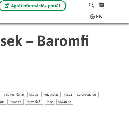
Agrárinformációs portál
EN
ések – Baromfi
értékesítési ár
export
fogyasztás
kacsa
kereskedelem
hús
termelés
termelői ár
tojás
világpiac