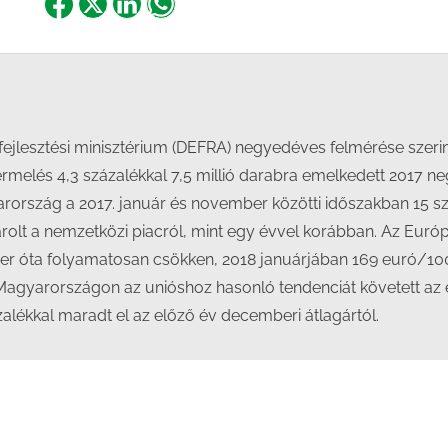
Share
Share
Share
Share
on
on
on
on
Facebook
X
LinkedIn
WhatsApp
fejlesztési minisztérium (DEFRA) negyedéves felmérése szerin
rmelés 4,3 százalékkal 7,5 millió darabra emelkedett 2017 
ország a 2017. január és november közötti időszakban 15 száz
sárolt a nemzetközi piacról, mint egy évvel korábban. Az Európ
ber óta folyamatosan csökken, 2018 januárjában 169 euró/10
 Magyarországon az unióshoz hasonló tendenciát követett az 
zalékkal maradt el az előző év decemberi átlagártól.