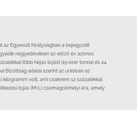
t az Egyesült Királyságban a bejegyzett
negyedik negyedévében az előző év azonos
alékkal több héjas tojást (19 ezer tonna) és 24
ai Bizottság adatai szerint az unióban az
0 kilogramm volt, ami csaknem 12 százalékkal
étkezési tojás (M+L) csomagolóhelyi ára, amely