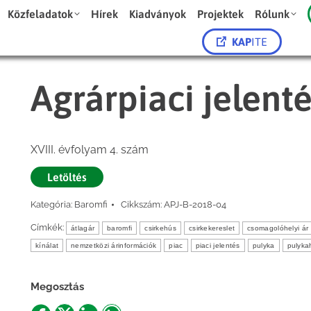
Közfeladatok
Hírek
Kiadványok
Projektek
Rólunk
KAP
ITE
Agrárpiaci jelent
XVIII. évfolyam 4. szám
Letöltés
Kategória:
Baromfi
Cikkszám:
APJ-B-2018-04
Címkék:
átlagár
baromfi
csirkehús
csirkekereslet
csomagolóhelyi ár
kínálat
nemzetközi árinformációk
piac
piaci jelentés
pulyka
pulyka
Megosztás