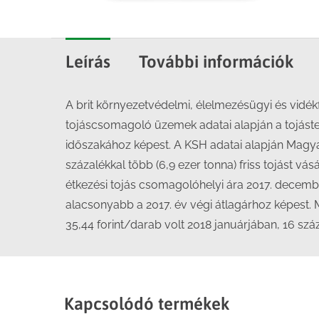
Leírás
További információk
A brit környezetvédelmi, élelmezésügyi és vidék
tojáscsomagoló üzemek adatai alapján a tojáste
időszakához képest. A KSH adatai alapján Magyar
százalékkal több (6,9 ezer tonna) friss tojást vá
étkezési tojás csomagolóhelyi ára 2017. decem
alacsonyabb a 2017. év végi átlagárhoz képest.
35,44 forint/darab volt 2018 januárjában, 16 szá
Kapcsolódó termékek