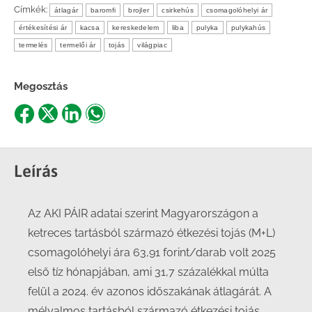
Címkék:
átlagár
baromfi
brojler
csirkehús
csomagolóhelyi ár
értékesítési ár
kacsa
kereskedelem
liba
pulyka
pulykahús
termelés
termelői ár
tojás
világpiac
Megosztás
Share
Share
Share
Share
on
on
on
on
Facebook
X
LinkedIn
WhatsApp
Leírás
Az AKI PÁIR adatai szerint Magyarországon a
ketreces tartásból származó étkezési tojás (M+L)
csomagolóhelyi ára 63,91 forint/darab volt 2025
első tíz hónapjában, ami 31,7 százalékkal múlta
felül a 2024. év azonos időszakának átlagárát. A
mélyalmos tartásból származó étkezési tojás