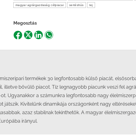
magyar agrárgazdaság célpiacai
sertéshús
tej
Megosztás
Share
Share
Share
Share
on
on
on
on
Facebook
X
LinkedIn
WhatsApp
iszeripari termékek 30 legfontosabb külső piacát, elsősor
, illetve bővülő piacot. Tíz legnagyobb piacunk veszi fel ag
ot. Ugyanakkor a számunkra legfontosabb nagy élelmiszerpi
játszik. Kivitelünk dinamikája országonként nagy eltéréseket m
sabbak, azaz stabilnak tekinthetők. A magyar élelmiszergazd
Európába irányul.