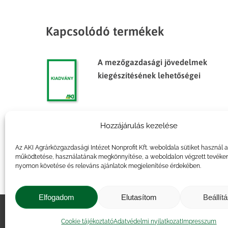
Kapcsolódó termékek
A mezőgazdasági jövedelmek
kiegészítésének lehetőségei
Hozzájárulás kezelése
A magyar mezőgazdaság Európai
Unió belpiaci áraival számolt
Az AKI Agrárközgazdasági Intézet Nonprofit Kft. weboldala sütiket használ 
támogatottsági mutatóinak
működtetése, használatának megkönnyítése, a weboldalon végzett tevéke
nyomon követése és releváns ajánlatok megjelenítése érdekében.
alakulása 2000–2010 között
Elfogadom
Elutasítom
Beállít
Impresszum
|
Kapcsolat
|
Jogi ny
Cookie tájékoztató
Adatvédelmi nyilatkozat
Impresszum