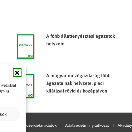
A főbb állattenyésztési ágazatok
helyzete
A magyar mezőgazdaság főbb
ágazatainak helyzete, piaci
a weboldal
kilátásai rövid és középtávon
nység
ások
ilatkozat
|
Közérdekű adatok
|
Adatvédelmi nyilatkozat
|
Akadály