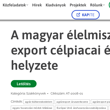
Közfeladatok
Hírek
Kiadványok
Projektek
Rólunk
KAP
ITE
A magyar élelmis
export célpiacai é
helyzete
Letöltés
Kategória:
Szakkönyvek
Cikkszám:
AT-2008-01
Címkék:
agrár-külkereskedelem
agrárexport áruszerkezete
agrárexport pi
egyes fuvarozási módok kilátásai
Európai Unió árufuvarozás-szabályozása