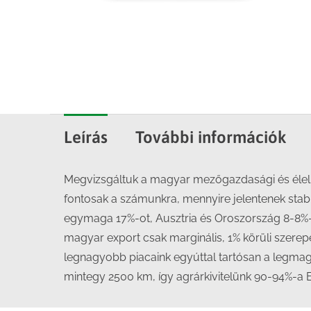
Leírás
További információk
Megvizsgáltuk a magyar mezőgazdasági és élelm
fontosak a számunkra, mennyire jelentenek stabil
egymaga 17%-ot, Ausztria és Oroszország 8-8%-
magyar export csak marginális, 1% körüli szerepet 
legnagyobb piacaink egyúttal tartósan a legmaga
mintegy 2500 km, így agrárkivitelünk 90-94%-a 