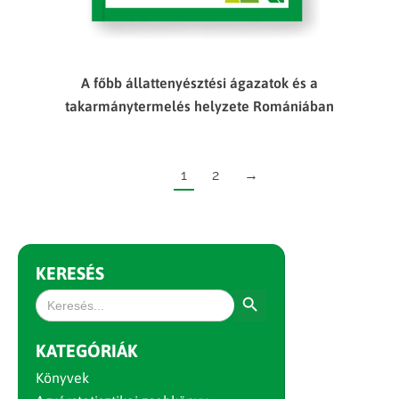
A főbb állattenyésztési ágazatok és a
takarmánytermelés helyzete Romániában
1
2
→
KERESÉS
Search Button
Search
for:
KATEGÓRIÁK
Könyvek