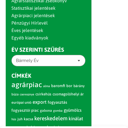
Agrárstatisztikai zsebkönyv
Statisztikai jelentések
Agrárpiaci jelentések
Pénzügyi Hírlevél
Éves jelentések
Egyéb kiadványok
ÉV SZERINTI SZŰRÉS
Bármely Év
CÍMKÉK
agrárpiac
baromfi
bor
bárány
alma
csirkehús
csomagolóhelyi ár
búza
cseresznye
export
fogyasztás
európai unió
gyümölcs
fogyasztói piac
gabona
gomba
kereskedelem
kínálat
juh
kacsa
hús
nagybani piac
marhahús
körte
narancs