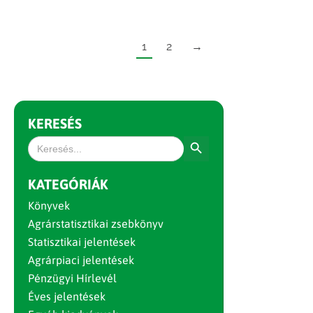
1
2
→
KERESÉS
Search Button
Search
for:
KATEGÓRIÁK
Könyvek
Agrárstatisztikai zsebkönyv
Statisztikai jelentések
Agrárpiaci jelentések
Pénzügyi Hírlevél
Éves jelentések