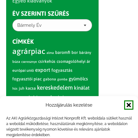
Egyéb kiadványok
ÉV SZERINTI SZŰRÉS
Bármely Év
CÍMKÉK
agrárpiac
baromfi
bor
bárány
alma
csirkehús
csomagolóhelyi ár
búza
cseresznye
export
fogyasztás
európai unió
gyümölcs
fogyasztói piac
gabona
gomba
kereskedelem
kínálat
juh
kacsa
hús
nagybani piac
marhahús
körte
narancs
nemzetközi árinformációk
Hozzájárulás kezelése
piaci jelentés
piac
paradicsom
Az AKI Agrárközgazdasági Intézet Nonprofit Kft. weboldala sütiket használ
a weboldal működtetése, használatának megkönnyítése, a weboldalon
pulyka
pulykahús
sertés
sertéshús
végzett tevékenység nyomon követése és releváns ajánlatok
termelői
termelés
megjelenítése érdekében.
szarvasmarha