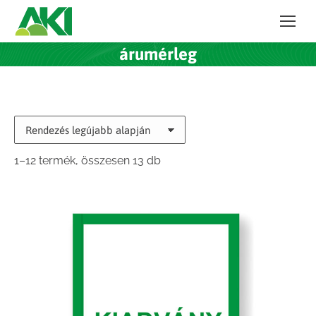
árumérleg
Sorted
1–12 termék, összesen 13 db
by
latest