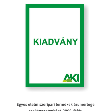
Egyes élelmiszeripari termékek árumérlege
szakágazatonként, 2009. félév