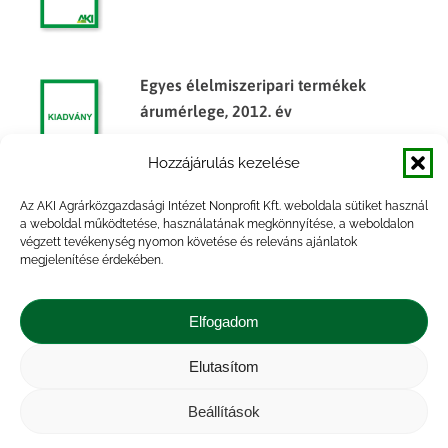
Egyes élelmiszeripari termékek
árumérlege, 2012. év
Hozzájárulás kezelése
Az AKI Agrárközgazdasági Intézet Nonprofit Kft. weboldala sütiket használ
Egyes élelmiszeripari termékek
a weboldal működtetése, használatának megkönnyítése, a weboldalon
végzett tevékenység nyomon követése és releváns ajánlatok
árumérlege, 2014. év
megjelenítése érdekében.
Elfogadom
Elutasítom
Impresszum
|
Kapcsolat
|
Jogi nyilatkozat
|
Közérdekű adatok
|
Adatvédelmi nyilatkozat
|
Beállítások
Akadálymentesítési nyilatkozat
|
Cookie