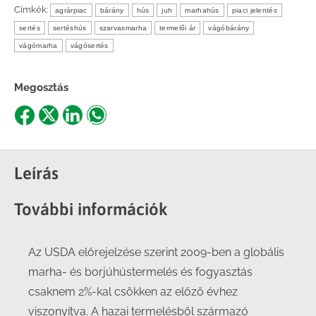
Címkék:
agrárpiac
bárány
hús
juh
marhahús
piaci jelentés
sertés
sertéshús
szarvasmarha
termelői ár
vágóbárány
vágómarha
vágósertés
Megosztás
Share
Share
Share
Share
on
on
on
on
Facebook
X
LinkedIn
WhatsApp
Leírás
További információk
Az USDA előrejelzése szerint 2009-ben a globális
marha- és borjúhústermelés és fogyasztás
csaknem 2%-kal csökken az előző évhez
viszonyítva. A hazai termelésből származó