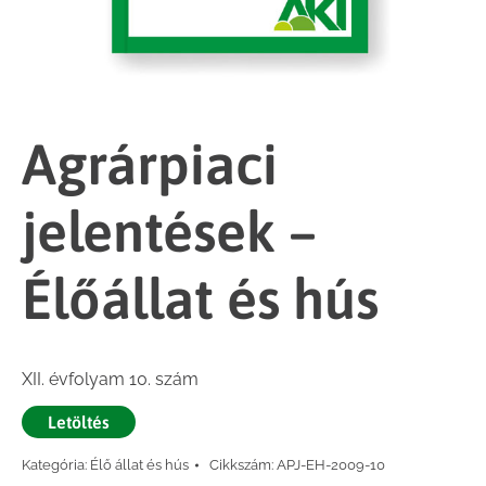
Agrárpiaci
jelentések –
Élőállat és hús
XII. évfolyam 10. szám
Letöltés
Kategória:
Élő állat és hús
Cikkszám:
APJ-EH-2009-10