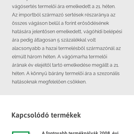
vágósertés termelői ára emelkedett a 21. héten.
Az importból származó sertések részaránya az
összes vágáson belül a forint erősödésének
hatására jelentősen emelkedett, vágóhídi belépési
ára pedig átlagosan 5 százalékkal volt
alacsonyabb a hazai termelésből származónál az
elmúlt három héten. A vágómarha termelői
árának év elejétől tartó emelkedése megállt a 21.
héten. A könnyű bárány termelői ára a szezonális
hatásoknak megfelelően csökken.
Kapcsolódó termékek
A fontosabb termékpályák 2008. évi