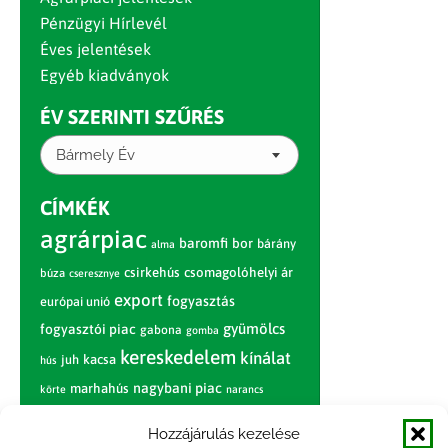
Pénzügyi Hírlevél
Éves jelentések
Egyéb kiadványok
ÉV SZERINTI SZŰRÉS
Bármely Év
CÍMKÉK
agrárpiac
baromfi
bor
bárány
alma
csirkehús
csomagolóhelyi ár
búza
cseresznye
export
fogyasztás
európai unió
gyümölcs
fogyasztói piac
gabona
gomba
kereskedelem
kínálat
juh
kacsa
hús
nagybani piac
marhahús
körte
narancs
nemzetközi árinformációk
Hozzájárulás kezelése
piaci jelentés