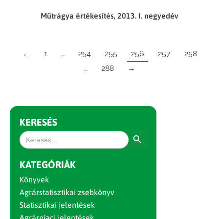
Műtrágya értékesítés, 2013. I. negyedév
←
1
…
254
255
256
257
258
…
288
→
KERESÉS
Search Button
Search
for:
KATEGÓRIÁK
Könyvek
Agrárstatisztikai zsebkönyv
Statisztikai jelentések
Agrárpiaci jelentések