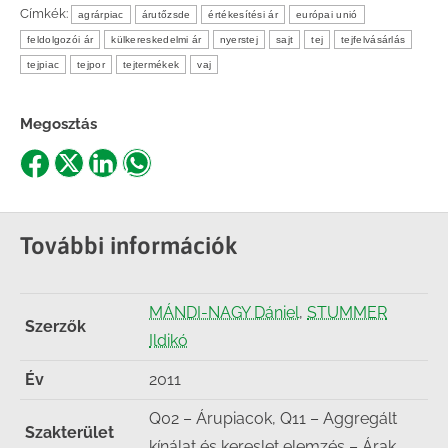
Címkék:
agrárpiac
árutőzsde
értékesítési ár
európai unió
feldolgozói ár
külkereskedelmi ár
nyerstej
sajt
tej
tejfelvásárlás
tejpiac
tejpor
tejtermékek
vaj
Megosztás
Share
Share
Share
Share
on
on
on
on
Facebook
X
LinkedIn
WhatsApp
További információk
MÁNDI-NAGY Dániel
,
STUMMER
Szerzők
Ildikó
Év
2011
Q02 – Árupiacok, Q11 – Aggregált
Szakterület
kínálat és kereslet elemzés – Árak