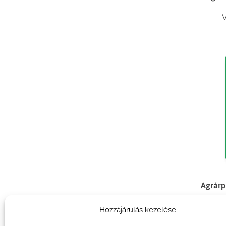
V
Agrárp
Hozzájárulás kezelése
X