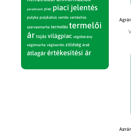
piaci jelentés
piac
paradicsom
pulyka
pulykahús
sertés
sertéshús
Agrár
termelői
termelés
szarvasmarha
V
ár
világpiac
tojás
vágóbárány
zöldség
vágómarha
vágósertés
árak
értékesítési ár
átlagár
Agrár