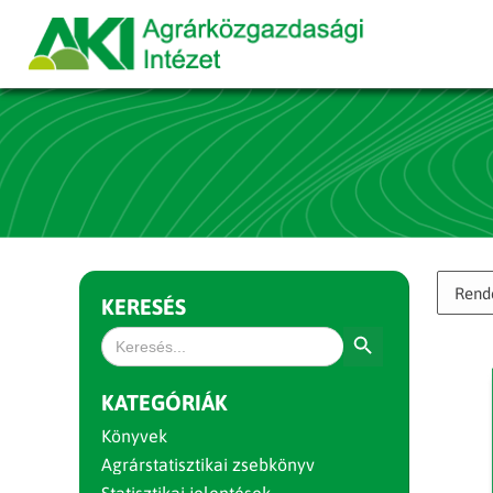
KERESÉS
Search Button
Search
for:
KATEGÓRIÁK
Könyvek
Agrárstatisztikai zsebkönyv