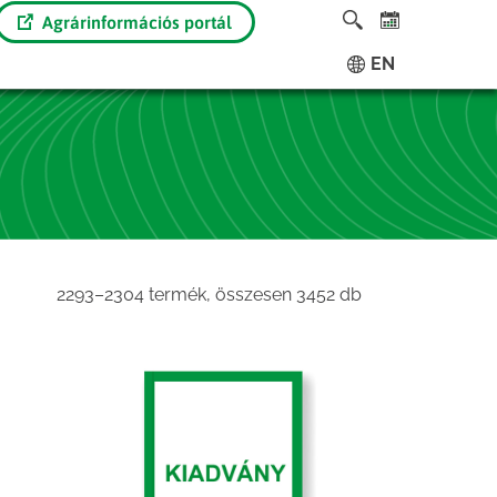
Agrárinformációs portál
EN
Sorted
2293–2304 termék, összesen 3452 db
by
latest