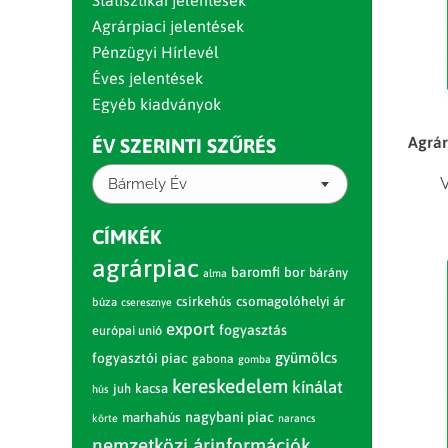
Statisztikai jelentések
Agrárpiaci jelentések
Pénzügyi Hírlevél
Éves jelentések
Egyéb kiadványok
Agrár
ÉV SZERINTI SZŰRÉS
V
Bármely Év
CÍMKÉK
agrárpiac
baromfi
bor
bárány
alma
csirkehús
csomagolóhelyi ár
búza
cseresznye
export
fogyasztás
európai unió
gyümölcs
fogyasztói piac
gabona
gomba
kereskedelem
kínálat
juh
kacsa
hús
nagybani piac
marhahús
körte
narancs
nemzetközi árinformációk