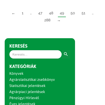
←
1
…
47
48
49
50
51
…
288
→
KERESÉS
Search Button
Search
for:
KATEGÓRIÁK
Könyvek
Agrárstatisztikai zsebkönyv
Statisztikai jelentések
Agrárpiaci jelentések
Pénzügyi Hírlevél
Éves jelentések