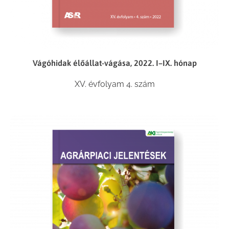
Vágóhidak élőállat-vágása, 2022. I–IX. hónap
XV. évfolyam 4. szám