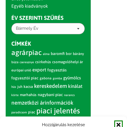
Egyéb kiadványok
ÉV SZERINTI SZŰRÉS
Bármely Év
CÍMKÉK
agrárpiac
baromfi
bor
bárány
alma
csirkehús
csomagolóhelyi ár
búza
cseresznye
export
fogyasztás
európai unió
gyümölcs
fogyasztói piac
gabona
gomba
kereskedelem
kínálat
juh
kacsa
hús
nagybani piac
marhahús
körte
narancs
nemzetközi árinformációk
piaci jelentés
piac
paradicsom
pulyka
pulykahús
sertés
sertéshús
Hozzájárulás kezelése