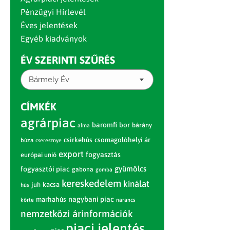
Pénzügyi Hírlevél
Éves jelentések
Egyéb kiadványok
ÉV SZERINTI SZŰRÉS
Bármely Év
CÍMKÉK
agrárpiac
baromfi
bor
bárány
alma
csirkehús
csomagolóhelyi ár
búza
cseresznye
export
fogyasztás
európai unió
gyümölcs
fogyasztói piac
gabona
gomba
kereskedelem
kínálat
juh
kacsa
hús
nagybani piac
marhahús
körte
narancs
nemzetközi árinformációk
piaci jelentés