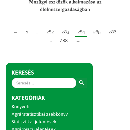
Pénzügyi eszközök alkalmazása az
élelmiszergazdaságban
←
1
…
282
283
284
285
286
…
288
→
KERESÉS
Search Button
Search
for:
KATEGÓRIÁK
Könyvek
Agrárstatisztikai zsebkönyv
Statisztikai jelentések
Agrárpiaci jelentések