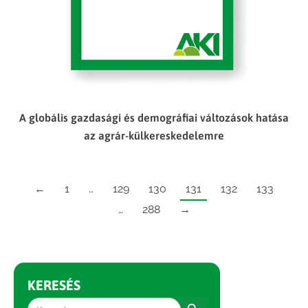
A globális gazdasági és demográfiai változások hatása
az agrár-külkereskedelemre
←
1
…
129
130
131
132
133
…
288
→
KERESÉS
Search Button
Search