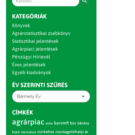
for:
KATEGÓRIÁK
Könyvek
Agrárstatisztikai zsebkönyv
Statisztikai jelentések
Agrárpiaci jelentések
Pénzügyi Hírlevél
Éves jelentések
Egyéb kiadványok
ÉV SZERINTI SZŰRÉS
Bármely Év
CÍMKÉK
agrárpiac
baromfi
bor
bárány
alma
csirkehús
csomagolóhelyi ár
búza
cseresznye