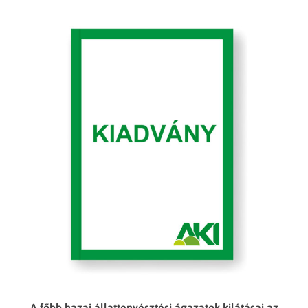
A főbb hazai állattenyésztési ágazatok kilátásai az