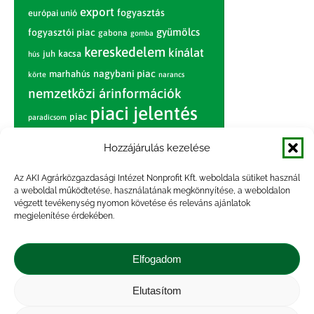
export
fogyasztás
európai unió
gyümölcs
fogyasztói piac
gabona
gomba
kereskedelem
kínálat
juh
kacsa
hús
nagybani piac
marhahús
körte
narancs
nemzetközi árinformációk
piaci jelentés
piac
paradicsom
pulyka
pulykahús
sertés
sertéshús
Hozzájárulás kezelése
termelői
termelés
szarvasmarha
ár
Az AKI Agrárközgazdasági Intézet Nonprofit Kft. weboldala sütiket használ
világpiac
tojás
vágóbárány
a weboldal működtetése, használatának megkönnyítése, a weboldalon
zöldség
vágómarha
vágósertés
árak
végzett tevékenység nyomon követése és releváns ajánlatok
megjelenítése érdekében.
értékesítési ár
átlagár
Elfogadom
Elutasítom
Impresszum
|
Kapcsolat
|
Jogi nyilatkozat
|
Közérdekű adatok
|
Adatvédelmi nyilatkozat
|