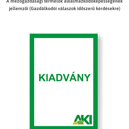
A mezőgazdasági termelők alkalmazkodóképességének
jellemzői (Gazdálkodói válaszok időszerű kérdésekre)