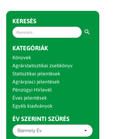
KERESÉS
Search Button
Search
for:
KATEGÓRIÁK
Könyvek
Agrárstatisztikai zsebkönyv
Statisztikai jelentések
Agrárpiaci jelentések
Pénzügyi Hírlevél
Éves jelentések
Egyéb kiadványok
ÉV SZERINTI SZŰRÉS
Bármely Év