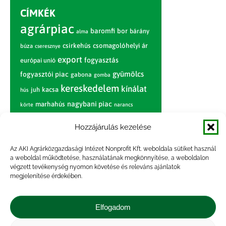
CÍMKÉK
agrárpiac
baromfi
bor
bárány
alma
csirkehús
csomagolóhelyi ár
búza
cseresznye
export
fogyasztás
európai unió
gyümölcs
fogyasztói piac
gabona
gomba
kereskedelem
kínálat
juh
kacsa
hús
nagybani piac
marhahús
körte
narancs
nemzetközi árinformációk
Hozzájárulás kezelése
piaci jelentés
piac
paradicsom
Az AKI Agrárközgazdasági Intézet Nonprofit Kft. weboldala sütiket használ
pulyka
pulykahús
sertés
sertéshús
a weboldal működtetése, használatának megkönnyítése, a weboldalon
termelői
termelés
szarvasmarha
végzett tevékenység nyomon követése és releváns ajánlatok
ár
megjelenítése érdekében.
világpiac
tojás
vágóbárány
zöldség
vágómarha
vágósertés
árak
Elfogadom
értékesítési ár
átlagár