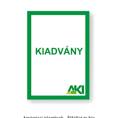
Agrárpiaci jelentések – Élőállat és hús