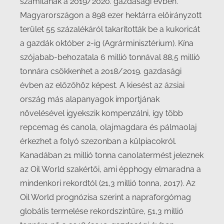
számítanak a 2019/2020. gazdasági évben.
Magyarországon a 898 ezer hektárra előirányzott
terület 55 százalékáról takarították be a kukoricát
a gazdák október 2-ig (Agrárminisztérium). Kína
szójabab-behozatala 6 millió tonnával 88,5 millió
tonnára csökkenhet a 2018/2019. gazdasági
évben az előzőhöz képest. A kiesést az ázsiai
ország más alapanyagok importjának
növelésével igyekszik kompenzálni, így több
repcemag és canola, olajmagdara és pálmaolaj
érkezhet a folyó szezonban a külpiacokról.
Kanadában 21 millió tonna canolatermést jeleznek
az Oil World szakértői, ami épphogy elmaradna a
mindenkori rekordtól (21,3 millió tonna, 2017). Az
Oil World prognózisa szerint a napraforgómag
globális termelése rekordszintűre, 51,3 millió