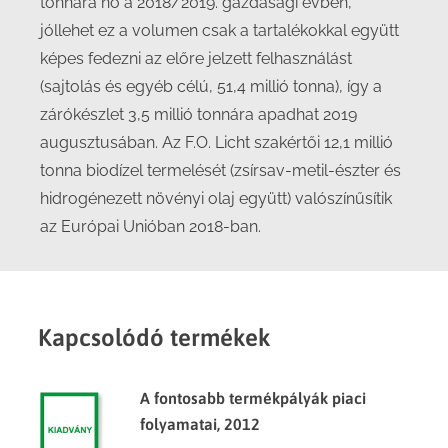
tonnára nő a 2018/2019. gazdasági évben,
jóllehet ez a volumen csak a tartalékokkal együtt
képes fedezni az előre jelzett felhasználást
(sajtolás és egyéb célú, 51,4 millió tonna), így a
zárókészlet 3,5 millió tonnára apadhat 2019
augusztusában. Az F.O. Licht szakértői 12,1 millió
tonna biodízel termelését (zsírsav-metil-észter és
hidrogénezett növényi olaj együtt) valószínűsítik
az Európai Unióban 2018-ban.
Kapcsolódó termékek
A fontosabb termékpályák piaci
folyamatai, 2012