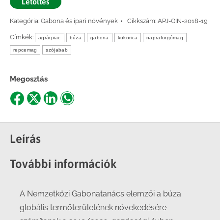
Letöltés
Kategória:
Gabona és ipari növények
Cikkszám:
APJ-GIN-2018-19
Címkék:
agrárpiac
búza
gabona
kukorica
napraforgómag
repcemag
szójabab
Megosztás
Share
Share
Share
Share
on
on
on
on
Facebook
X
LinkedIn
WhatsApp
Leírás
További információk
A Nemzetközi Gabonatanács elemzői a búza
globális termőterületének növekedésére