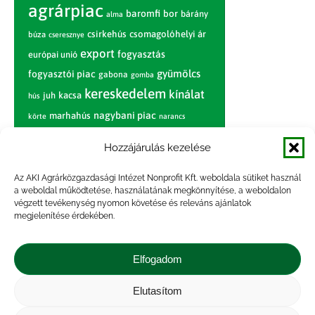
agrárpiac
baromfi
bor
bárány
alma
csirkehús
csomagolóhelyi ár
búza
cseresznye
export
fogyasztás
európai unió
gyümölcs
fogyasztói piac
gabona
gomba
kereskedelem
kínálat
juh
kacsa
hús
nagybani piac
marhahús
körte
narancs
nemzetközi árinformációk
Hozzájárulás kezelése
piaci jelentés
piac
paradicsom
Az AKI Agrárközgazdasági Intézet Nonprofit Kft. weboldala sütiket használ
pulyka
pulykahús
sertés
sertéshús
a weboldal működtetése, használatának megkönnyítése, a weboldalon
termelői
termelés
szarvasmarha
végzett tevékenység nyomon követése és releváns ajánlatok
ár
megjelenítése érdekében.
világpiac
tojás
vágóbárány
zöldség
vágómarha
vágósertés
árak
Elfogadom
értékesítési ár
átlagár
Elutasítom