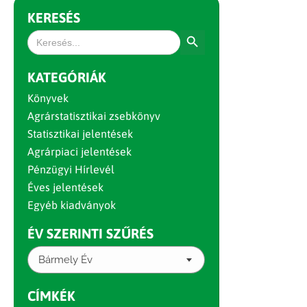
KERESÉS
Search Button
Search
for:
KATEGÓRIÁK
Könyvek
Agrárstatisztikai zsebkönyv
Statisztikai jelentések
Agrárpiaci jelentések
Pénzügyi Hírlevél
Éves jelentések
Egyéb kiadványok
ÉV SZERINTI SZŰRÉS
Bármely Év
CÍMKÉK