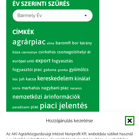
ÉV SZERINTI SZŰRÉS
Bármely Év
CÍMKÉK
agrárpiac
baromfi
bor
bárány
alma
csirkehús
csomagolóhelyi ár
búza
cseresznye
export
fogyasztás
európai unió
gyümölcs
fogyasztói piac
gabona
gomba
kereskedelem
kínálat
juh
kacsa
hús
nagybani piac
marhahús
körte
narancs
nemzetközi árinformációk
piaci jelentés
piac
paradicsom
pulyka
pulykahús
sertés
sertéshús
Hozzájárulás kezelése
termelői
termelés
szarvasmarha
ár
Az AKI Agrárközgazdasági Intézet Nonprofit Kft. weboldala sütiket használ
világpiac
tojás
vágóbárány