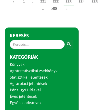
←
1
…
221
222
223
224
225
…
288
→
KERESÉS
Search Button
Search
for:
KATEGÓRIÁK
Könyvek
Agrárstatisztikai zsebkönyv
Statisztikai jelentések
Agrárpiaci jelentések
Pénzügyi Hírlevél
Éves jelentések
Egyéb kiadványok