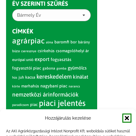
ÉV SZERINTI SZŰRÉS
Bármely Év
CÍMKÉK
agrárpiac
baromfi
bor
bárány
alma
csirkehús
csomagolóhelyi ár
búza
cseresznye
export
fogyasztás
európai unió
gyümölcs
fogyasztói piac
gabona
gomba
kereskedelem
kínálat
juh
kacsa
hús
nagybani piac
marhahús
körte
narancs
nemzetközi árinformációk
piaci jelentés
piac
paradicsom
pulyka
pulykahús
sertés
sertéshús
Hozzájárulás kezelése
termelői
termelés
szarvasmarha
ár
Az AKI Agrárközgazdasági Intézet Nonprofit Kft. weboldala sütiket használ
világpiac
tojás
vágóbárány