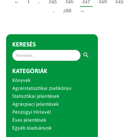
←
1
…
245
246
247
248
249
…
288
→
KERESÉS
Search Button
Search
for:
KATEGÓRIÁK
Könyvek
Agrárstatisztikai zsebkönyv
Statisztikai jelentések
Agrárpiaci jelentések
Pénzügyi Hírlevél
Éves jelentések
Egyéb kiadványok