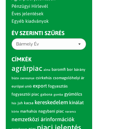
Pénzügyi Hírlevél
Éves jelentések
Egyéb kiadványok
ÉV SZERINTI SZŰRÉS
Bármely Év
CÍMKÉK
agrárpiac
baromfi
bor
bárány
alma
csirkehús
csomagolóhelyi ár
búza
cseresznye
export
fogyasztás
európai unió
gyümölcs
fogyasztói piac
gabona
gomba
kereskedelem
kínálat
juh
kacsa
hús
nagybani piac
marhahús
körte
narancs
nemzetközi árinformációk
piaci jelentés
piac