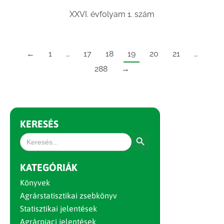
XXVI. évfolyam 1. szám
←
1
…
17
18
19
20
21
…
288
→
KERESÉS
Search Button
Search
for:
KATEGÓRIÁK
Könyvek
Agrárstatisztikai zsebkönyv
Statisztikai jelentések
Agrárpiaci jelentések