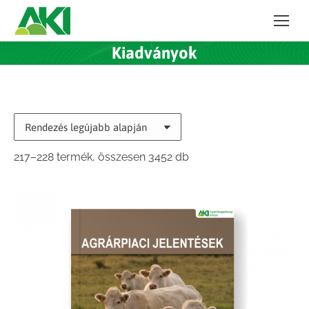
Kiadványok
Sorted
217–228 termék, összesen 3452 db
by
latest