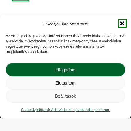
Egyes élelmiszeripari termékek
Hozzájárulás kezelése
árumérlege, 2010. I. félév
Az AKI Agrárközgazdasági Intézet Nonprofit Kft. weboldala sütiket használ
a weboldal működtetése, használatának megkönnyítése, a weboldalon
végzett tevékenység nyomon követése és releváns ajánlatok
megjelenítése érdekében.
Egyes élelmiszeripari termékek
árumérlege, 2012. év
Elfogadom
Elutasítom
Beállítások
Impresszum
|
Kapcsolat
|
Jogi nyilatkozat
|
Közérdekű adatok
|
Adatvédelmi nyilatkozat
|
Cookie tájékoztató
Adatvédelmi nyilatkozat
Impresszum
Akadálymentesítési nyilatkozat
|
Cookie
tájékoztató