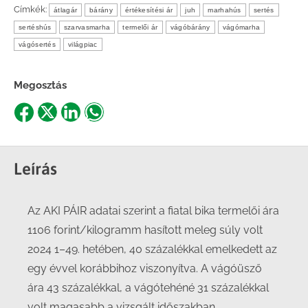
Címkék:
átlagár
bárány
értékesítési ár
juh
marhahús
sertés
sertéshús
szarvasmarha
termelői ár
vágóbárány
vágómarha
vágósertés
világpiac
Megosztás
Share
Share
Share
Share
on
on
on
on
Facebook
X
LinkedIn
WhatsApp
Leírás
Az AKI PÁIR adatai szerint a fiatal bika termelői ára
1106 forint/kilogramm hasított meleg súly volt
2024 1–49. hetében, 40 százalékkal emelkedett az
egy évvel korábbihoz viszonyítva. A vágóüsző
ára 43 százalékkal, a vágótehéné 31 százalékkal
volt magasabb a vizsgált időszakban.