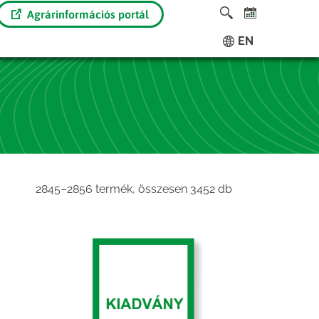
Agrárinformációs portál
EN
Sorted
2845–2856 termék, összesen 3452 db
by
latest