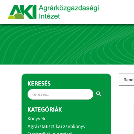
KERESÉS
Search Button
Search
for:
KATEGÓRIÁK
Könyvek
Agrárstatisztikai zsebkönyv