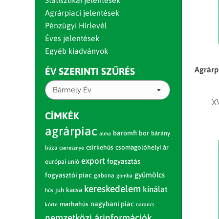
Statisztikai jelentések
Agrárpiaci jelentések
Pénzügyi Hírlevél
Éves jelentések
Egyéb kiadványok
Agrárp
ÉV SZERINTI SZŰRÉS
Bármely Év
X
CÍMKÉK
agrárpiac
baromfi
bor
bárány
alma
csirkehús
csomagolóhelyi ár
búza
cseresznye
export
fogyasztás
európai unió
gyümölcs
fogyasztói piac
gabona
gomba
kereskedelem
kínálat
juh
kacsa
hús
nagybani piac
marhahús
körte
narancs
nemzetközi árinformációk