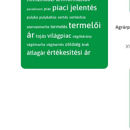
piaci jelentés
piac
paradicsom
pulyka
pulykahús
sertés
sertéshús
termelői
termelés
Agrárp
szarvasmarha
ár
világpiac
tojás
vágóbárány
zöldség
vágómarha
vágósertés
árak
X
értékesítési ár
átlagár