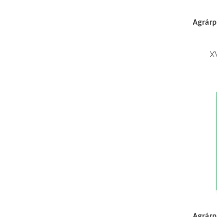
Agrárp
X
Agrárp