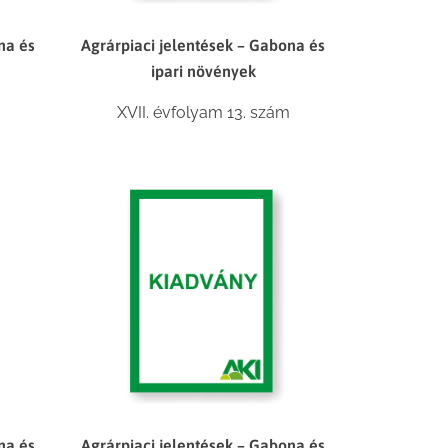
na és
Agrárpiaci jelentések – Gabona és
ipari növények
XVII. évfolyam 13. szám
na és
Agrárpiaci jelentések – Gabona és