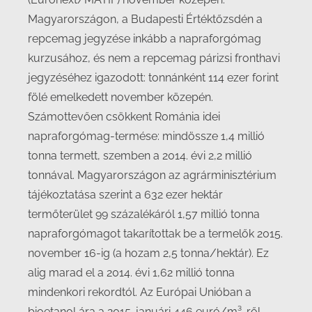
Magyarországon, a Budapesti Értéktőzsdén a
repcemag jegyzése inkább a napraforgómag
kurzusához, és nem a repcemag párizsi fronthavi
jegyzéséhez igazodott: tonnánként 114 ezer forint
fölé emelkedett november közepén.
Számottevően csökkent Románia idei
napraforgómag-termése: mindössze 1,4 millió
tonna termett, szemben a 2014. évi 2,2 millió
tonnával. Magyarországon az agrárminisztérium
tájékoztatása szerint a 632 ezer hektár
termőterület 99 százalékáról 1,57 millió tonna
napraforgómagot takarítottak be a termelők 2015.
november 16-ig (a hozam 2,5 tonna/hektár). Ez
alig marad el a 2014. évi 1,62 millió tonna
mindenkori rekordtól. Az Európai Unióban a
bioetanol ára a 2015. januári 446 euró/m³-ről