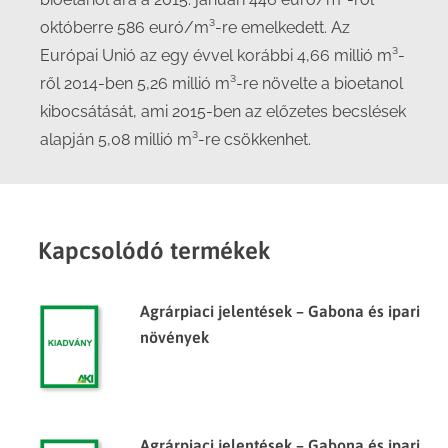
októberre 586 euró/m³-re emelkedett. Az
Európai Unió az egy évvel korábbi 4,66 millió m³-
ről 2014-ben 5,26 millió m³-re növelte a bioetanol
kibocsátását, ami 2015-ben az előzetes becslések
alapján 5,08 millió m³-re csökkenhet.
Kapcsolódó termékek
Agrárpiaci jelentések – Gabona és ipari
növények
Agrárpiaci jelentések – Gabona és ipari