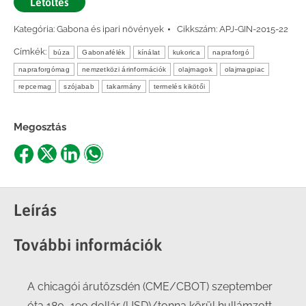
Letöltés
Kategória:
Gabona és ipari növények
Cikkszám:
APJ-GIN-2015-22
Címkék:
búza
Gabonafélék
kínálat
kukorica
napraforgó
napraforgómag
nemzetközi árinformációk
olajmagok
olajmagpiac
repcemag
szójabab
takarmány
termelés kikötői
Megosztás
Share
Share
Share
Share
on
on
on
on
Facebook
X
LinkedIn
WhatsApp
Leírás
További információk
A chicagói árutőzsdén (CME/CBOT) szeptember
óta 180–190 dollár (USD)/tonna körül hullámzott