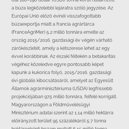
a búza legközelebbi lejáratra szóló jegyzése. Az
Európai Unió előző évinél visszafogottabb
búzaexportja miatt a francia agrártárca
(FranceAgriMer) 5,2 millió tonnára emelte az
ország 2015/2016. gazdasági év végén várható
zárókészletét, amely a kétszerese lehet az egy
évvel korábbinak. Az északi féltekén a betakarítás
végéhez közeledve egyre pontosabb képet
kapunk a kukorica folyó, 2015/2016. gazdasági
évi globális kibocsátásáról, amelyet az Egyesült
Államok agrárminisztériuma (USDA) legfrissebb
projekciójában 975 millió tonnára, felfelé korrigált.
Magyarországon a Földművelésügyi
Minisztérium adatai szerint az 1,14 millió hektárra
előirányzott terület 95 százalékáról 5,7 tonna
hektáronkénti hozam mellett 6,15 millió tonna