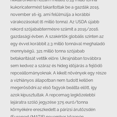
kukoricatermést takarítottak be a gazdák 2015.
november 16-ig, ami felülmúlja a korábbi
várakozásokat (6 millió tonna). Az USDA újabb
rekord szójababtermésre számít a 2015/2016.
gazdasági évben. A szakértők globális szinten az
egy évvel korábbit 2,3 millió tonnával meghaladó
mennyiségű, 321 millió tonna szójabab
betakarítását vetítik előre. Ukrajnában továbbra
sem kedvez a száraz és hideg időjárás a fejlődő
repceállományoknak. A kikelt növények egy része
a vízhiányos állapotban nem tudott kellően
megerősödni az első fagyok beállta előtt, így
azok kipusztultak. A repcemag legközelebbi
lejáratra szóló jegyzése 375 euró/tonna
környékére ereszkedett a párizsi árutőzsdén
(Euronext/MATIF) november közepén.