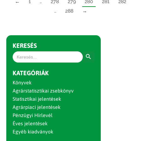
←
1
…
278
279
280
281
282
…
288
→
KERESÉS
Search Button
Search
for:
KATEGÓRIÁK
Könyvek
Agrárstatisztikai zsebkönyv
Statisztikai jelentések
Agrárpiaci jelentések
Pénzügyi Hírlevél
Éves jelentések
Egyéb kiadványok