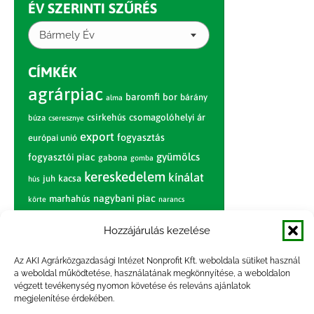
ÉV SZERINTI SZŰRÉS
Bármely Év
CÍMKÉK
agrárpiac
baromfi
bor
bárány
alma
csirkehús
csomagolóhelyi ár
búza
cseresznye
export
fogyasztás
európai unió
gyümölcs
fogyasztói piac
gabona
gomba
kereskedelem
kínálat
juh
kacsa
hús
nagybani piac
marhahús
körte
narancs
nemzetközi árinformációk
Hozzájárulás kezelése
piaci jelentés
piac
paradicsom
Az AKI Agrárközgazdasági Intézet Nonprofit Kft. weboldala sütiket használ
pulyka
pulykahús
sertés
sertéshús
a weboldal működtetése, használatának megkönnyítése, a weboldalon
termelői
termelés
szarvasmarha
végzett tevékenység nyomon követése és releváns ajánlatok
ár
megjelenítése érdekében.
világpiac
tojás
vágóbárány