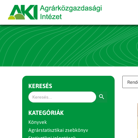
KERESÉS
Search Button
Search
for:
KATEGÓRIÁK
Könyvek
Agrárstatisztikai zsebkönyv