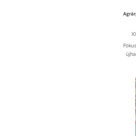
Agrár
X
Fókus
újh