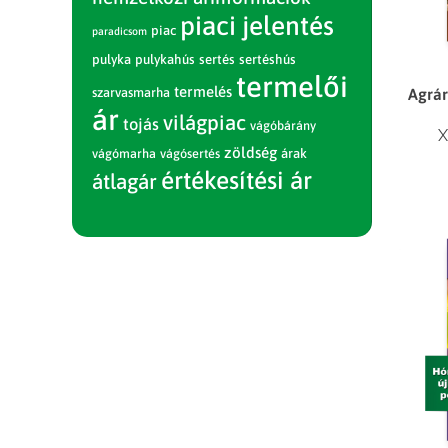
piaci jelentés
piac
paradicsom
pulyka
pulykahús
sertés
sertéshús
termelői
termelés
Agrár
szarvasmarha
ár
világpiac
tojás
vágóbárány
X
zöldség
vágómarha
vágósertés
árak
értékesítési ár
átlagár