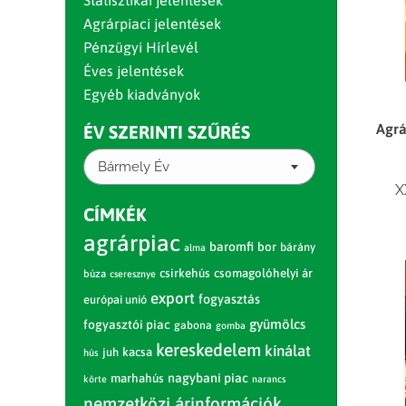
Statisztikai jelentések
Agrárpiaci jelentések
Pénzügyi Hírlevél
Éves jelentések
Egyéb kiadványok
Agrá
ÉV SZERINTI SZŰRÉS
Bármely Év
X
CÍMKÉK
agrárpiac
baromfi
bor
bárány
alma
csirkehús
csomagolóhelyi ár
búza
cseresznye
export
fogyasztás
európai unió
gyümölcs
fogyasztói piac
gabona
gomba
kereskedelem
kínálat
juh
kacsa
hús
nagybani piac
marhahús
körte
narancs
nemzetközi árinformációk