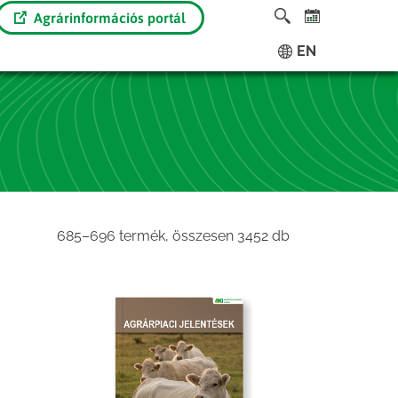
Agrárinformációs portál
EN
Sorted
685–696 termék, összesen 3452 db
by
latest