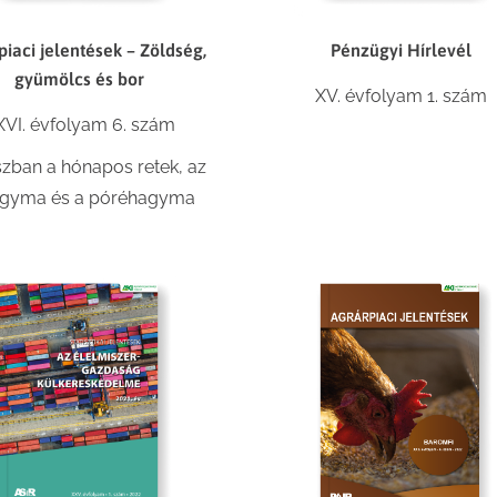
piaci jelentések – Zöldség,
Pénzügyi Hírlevél
gyümölcs és bor
XV. évfolyam 1. szám
XVI. évfolyam 6. szám
zban a hónapos retek, az
agyma és a póréhagyma