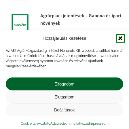
Agrárpiaci jelentések – Gabona és ipari
növények
Hozzájárulás kezelése
Az AKI Agrárközgazdasági Intézet Nonprofit Kft. weboldala sütiket használ
Agrárpiaci jelentések – Gabona és ipari
a weboldal működtetése, használatának megkönnyítése, a weboldalon
végzett tevékenység nyomon követése és releváns ajánlatok
növények
megjelenítése érdekében.
Elfogadom
Elutasítom
Impresszum
|
Kapcsolat
|
Jogi nyilatkozat
|
Közérdekű adatok
|
Adatvédelmi nyilatkozat
|
Beállítások
Akadálymentesítési nyilatkozat
|
Cookie
tájékoztató
Cookie tájékoztató
Adatvédelmi nyilatkozat
Impresszum