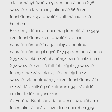
a takarmánybúzáé 70,9 ezer forint/tonna (+38
százalék), a takarmánykukoricáé 66,8 ezer
forint/tonna (+47 százalék) volt március első
hetében.
Ezzel egy időben a repcemag termelői ára 154,9
ezer forint/tonna (+20 százalék), az ipari
napraforgómagé (magas olajsavtartalmú
napraforgómaggal együtt) 174,4 ezer forint/tonna
(+35 százalék), a szójababé 154 ezer forint/tonna
(+32 százalék) volt. A full-fat szóját (33 százalék
fehérje-, 12 százalék olaj- és legfeljebb 12
százalék víztartalmú) 173,4 ezer forint/tonna áfa
és szállítási költség nélküli áron (+34 százalék)
értékesítették ugyanekkor.
Az Európai Bizottság adatai szerint az unióban a
fehércukor átlagára 2020 decemberében 379