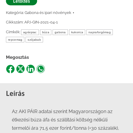
Letöltés
Kategória:
Gabona és ipari növények
Cikkszám:
APJ-GIN-2021-04-1
Címkék:
agrárpiac
búza
gabona
kukorica
napraforgómag
repcemag
szójabab
Megosztás
Share
Share
Share
Share
on
on
on
on
Facebook
X
LinkedIn
WhatsApp
Leírás
Az AKI PÁIR adatai szerint Magyarországon az
étkezési búza áfa és szállítási költség nélküli
termelői ára 71,5 ezer forint/tonna (+30 százalék),