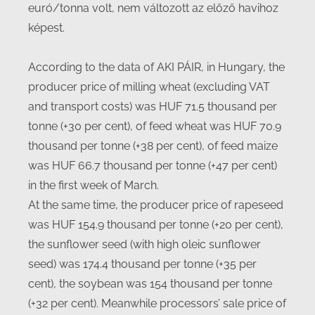
euró/tonna volt, nem változott az előző havihoz
képest.
According to the data of AKI PÁIR, in Hungary, the
producer price of milling wheat (excluding VAT
and transport costs) was HUF 71.5 thousand per
tonne (+30 per cent), of feed wheat was HUF 70.9
thousand per tonne (+38 per cent), of feed maize
was HUF 66.7 thousand per tonne (+47 per cent)
in the first week of March.
At the same time, the producer price of rapeseed
was HUF 154.9 thousand per tonne (+20 per cent),
the sunflower seed (with high oleic sunflower
seed) was 174.4 thousand per tonne (+35 per
cent), the soybean was 154 thousand per tonne
(+32 per cent). Meanwhile processors’ sale price of