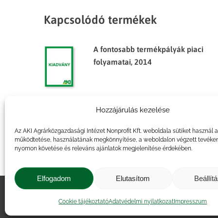
Kapcsolódó termékek
A fontosabb termékpályák piaci
folyamatai, 2014
Hozzájárulás kezelése
Agrárpiaci jelentések – Élőállat
és hús
Az AKI Agrárközgazdasági Intézet Nonprofit Kft. weboldala sütiket használ 
működtetése, használatának megkönnyítése, a weboldalon végzett tevéke
nyomon követése és releváns ajánlatok megjelenítése érdekében.
Elfogadom
Elutasítom
Beállít
Impresszum
|
Kapcsolat
|
Jogi ny
Cookie tájékoztató
Adatvédelmi nyilatkozat
Impresszum