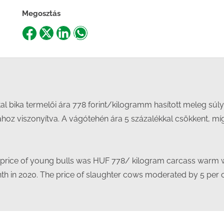
Megosztás
Share
Share
Share
Share
on
on
on
on
Facebook
X
LinkedIn
WhatsApp
al bika termelői ára 778 forint/kilogramm hasított meleg súly
oz viszonyítva. A vágótehén ára 5 százalékkal csökkent, mí
 price of young bulls was HUF 778/ kilogram carcass warm w
 in 2020. The price of slaughter cows moderated by 5 per cen