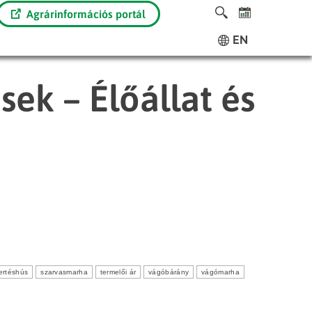
Agrárinformációs portál
EN
sek – Élőállat és
ertéshús
szarvasmarha
termelői ár
vágóbárány
vágómarha