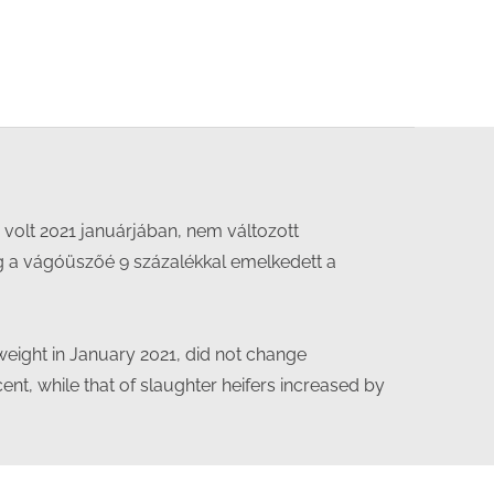
 volt 2021 januárjában, nem változott
g a vágóüszőé 9 százalékkal emelkedett a
eight in January 2021, did not change
t, while that of slaughter heifers increased by