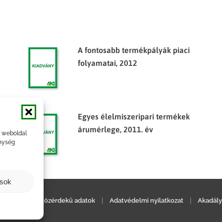
A fontosabb termékpályák piaci
folyamatai, 2012
Egyes élelmiszeripari termékek
árumérlege, 2011. év
a weboldal
nység
ások
ilatkozat
|
Közérdekű adatok
|
Adatvédelmi nyilatkozat
|
Akadály