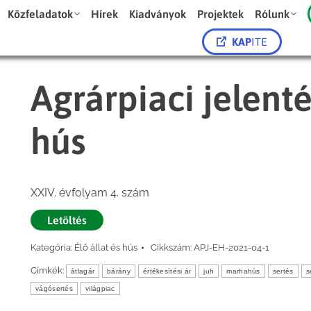
Közfeladatok
Hírek
Kiadványok
Projektek
Rólunk
KAP
ITE
Agrárpiaci jelenté
hús
XXIV. évfolyam 4. szám
Letöltés
Kategória:
Élő állat és hús
Cikkszám:
APJ-EH-2021-04-1
Címkék:
átlagár
bárány
értékesítési ár
juh
marhahús
sertés
s
vágósertés
világpiac