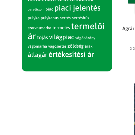
piaci jelentés
piac
paradicsom
pulyka
pulykahús
sertés
sertéshús
termelői
termelés
Agrár
szarvasmarha
ár
világpiac
tojás
vágóbárány
zöldség
vágómarha
vágósertés
árak
XX
értékesítési ár
átlagár