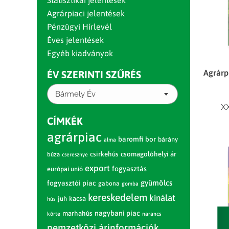
Statisztikai jelentések
Agrárpiaci jelentések
Pénzügyi Hírlevél
Éves jelentések
Egyéb kiadványok
Agrárp
ÉV SZERINTI SZŰRÉS
Bármely Év
XX
CÍMKÉK
agrárpiac
baromfi
bor
bárány
alma
csirkehús
csomagolóhelyi ár
búza
cseresznye
export
fogyasztás
európai unió
gyümölcs
fogyasztói piac
gabona
gomba
kereskedelem
kínálat
juh
kacsa
hús
nagybani piac
marhahús
körte
narancs
nemzetközi árinformációk