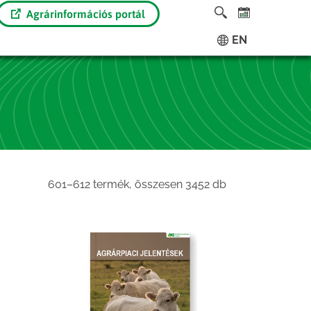
Agrárinformációs portál
EN
Sorted
601–612 termék, összesen 3452 db
by
latest