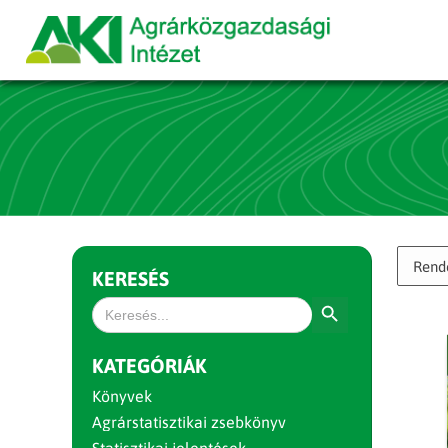
KERESÉS
Search Button
Search
for:
KATEGÓRIÁK
Könyvek
Agrárstatisztikai zsebkönyv