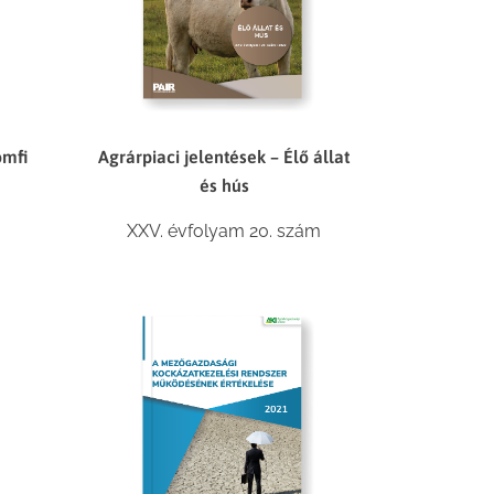
omfi
Agrárpiaci jelentések – Élő állat
és hús
m
XXV. évfolyam 20. szám