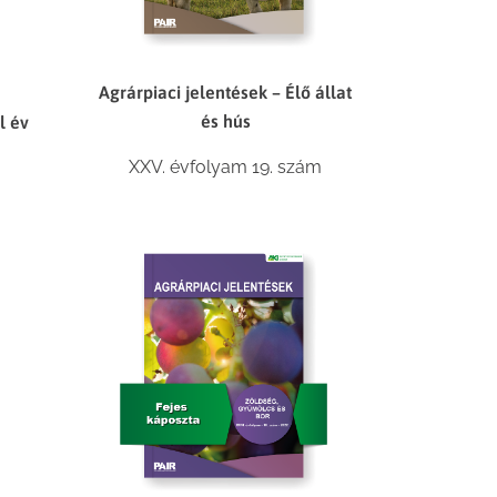
Agrárpiaci jelentések – Élő állat
és hús
l év
XXV. évfolyam 19. szám