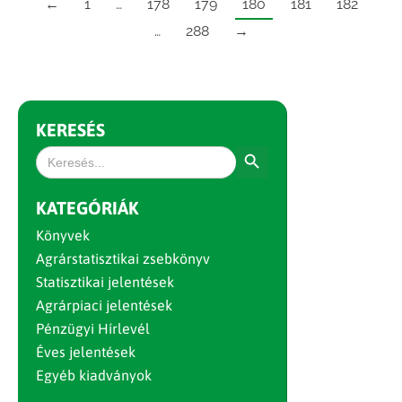
←
1
…
178
179
180
181
182
…
288
→
KERESÉS
Search Button
Search
for:
KATEGÓRIÁK
Könyvek
Agrárstatisztikai zsebkönyv
Statisztikai jelentések
Agrárpiaci jelentések
Pénzügyi Hírlevél
Éves jelentések
Egyéb kiadványok