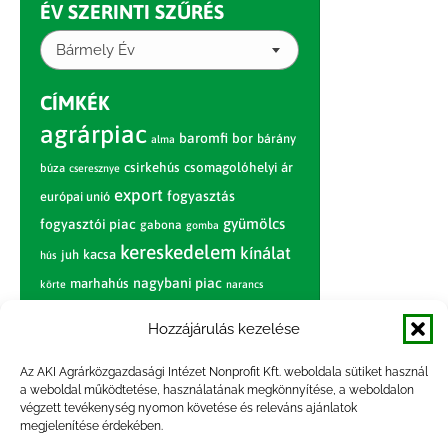
ÉV SZERINTI SZŰRÉS
Bármely Év
CÍMKÉK
agrárpiac
baromfi
bor
bárány
alma
csirkehús
csomagolóhelyi ár
búza
cseresznye
export
fogyasztás
európai unió
gyümölcs
fogyasztói piac
gabona
gomba
kereskedelem
kínálat
juh
kacsa
hús
nagybani piac
marhahús
körte
narancs
nemzetközi árinformációk
Hozzájárulás kezelése
piaci jelentés
piac
paradicsom
Az AKI Agrárközgazdasági Intézet Nonprofit Kft. weboldala sütiket használ
pulyka
pulykahús
sertés
sertéshús
a weboldal működtetése, használatának megkönnyítése, a weboldalon
termelői
termelés
szarvasmarha
végzett tevékenység nyomon követése és releváns ajánlatok
ár
megjelenítése érdekében.
világpiac
tojás
vágóbárány