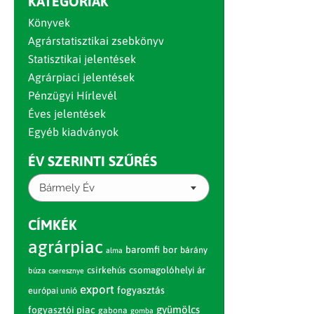
KATEGÓRIÁK
Könyvek
Agrárstatisztikai zsebkönyv
Statisztikai jelentések
Agrárpiaci jelentések
Pénzügyi Hírlevél
Éves jelentések
Egyéb kiadványok
ÉV SZERINTI SZŰRÉS
Bármely Év
CÍMKÉK
agrárpiac
baromfi
bor
bárány
alma
csirkehús
csomagolóhelyi ár
búza
cseresznye
export
fogyasztás
európai unió
gyümölcs
fogyasztói piac
gabona
gomba