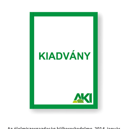
Az élelmiszergazdaság külkereskedelme, 2014. január-