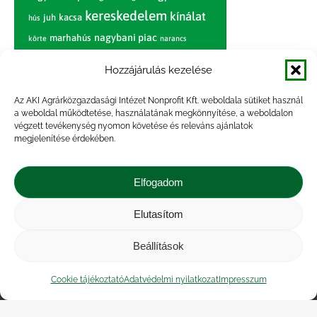
kereskedelem
kínálat
juh
kacsa
hús
nagybani piac
marhahús
körte
narancs
nemzetközi árinformációk
Hozzájárulás kezelése
piaci jelentés
piac
paradicsom
Az AKI Agrárközgazdasági Intézet Nonprofit Kft. weboldala sütiket használ
pulyka
pulykahús
sertés
sertéshús
a weboldal működtetése, használatának megkönnyítése, a weboldalon
termelői
termelés
szarvasmarha
végzett tevékenység nyomon követése és releváns ajánlatok
ár
megjelenítése érdekében.
világpiac
tojás
vágóbárány
zöldség
vágómarha
vágósertés
árak
Elfogadom
értékesítési ár
átlagár
Elutasítom
Beállítások
Impresszum
|
Kapcsolat
|
Jogi nyilatkozat
|
Közérdekű adatok
|
Adatvédelmi nyilatkozat
|
Cookie tájékoztató
Adatvédelmi nyilatkozat
Impresszum
Akadálymentesítési nyilatkozat
|
Cookie
tájékoztató