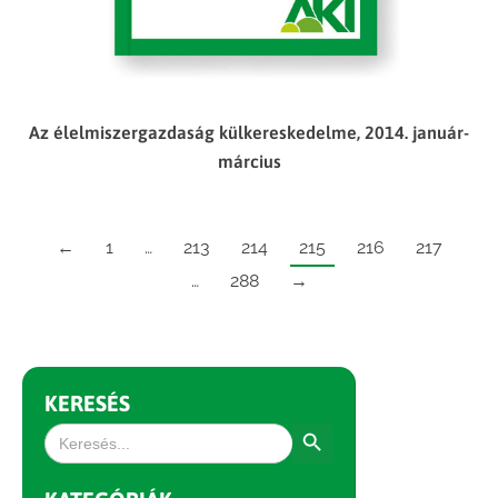
Az élelmiszergazdaság külkereskedelme, 2014. január-
március
←
1
…
213
214
215
216
217
…
288
→
KERESÉS
Search Button
Search
for: