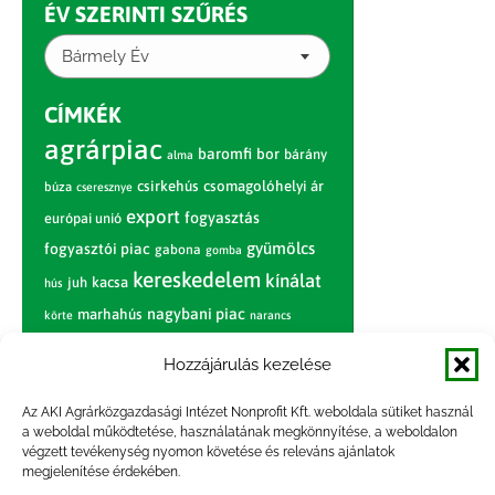
ÉV SZERINTI SZŰRÉS
Bármely Év
CÍMKÉK
agrárpiac
baromfi
bor
bárány
alma
csirkehús
csomagolóhelyi ár
búza
cseresznye
export
fogyasztás
európai unió
gyümölcs
fogyasztói piac
gabona
gomba
kereskedelem
kínálat
juh
kacsa
hús
nagybani piac
marhahús
körte
narancs
nemzetközi árinformációk
Hozzájárulás kezelése
piaci jelentés
piac
paradicsom
Az AKI Agrárközgazdasági Intézet Nonprofit Kft. weboldala sütiket használ
pulyka
pulykahús
sertés
sertéshús
a weboldal működtetése, használatának megkönnyítése, a weboldalon
termelői
termelés
szarvasmarha
végzett tevékenység nyomon követése és releváns ajánlatok
ár
megjelenítése érdekében.
világpiac
tojás
vágóbárány