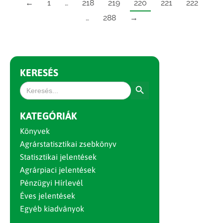
←
1
…
218
219
220
221
222
…
288
→
KERESÉS
Search Button
Search
for:
KATEGÓRIÁK
Könyvek
Agrárstatisztikai zsebkönyv
Statisztikai jelentések
Agrárpiaci jelentések
Pénzügyi Hírlevél
Éves jelentések
Egyéb kiadványok