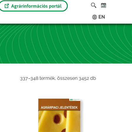
Agrárinformációs portál
EN
Sorted
337–348 termék, összesen 3452 db
by
latest