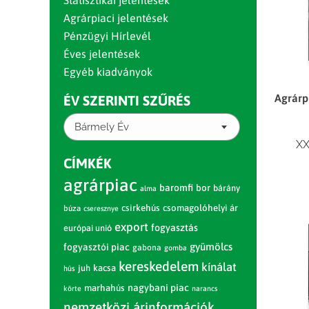
Statisztikai jelentések
Agrárpiaci jelentések
Pénzügyi Hírlevél
Éves jelentések
Egyéb kiadványok
Agrárp
ÉV SZERINTI SZŰRÉS
Bármely Év
XX
CÍMKÉK
agrárpiac
baromfi
bor
bárány
alma
csirkehús
csomagolóhelyi ár
búza
cseresznye
export
fogyasztás
európai unió
gyümölcs
fogyasztói piac
gabona
gomba
kereskedelem
kínálat
juh
kacsa
hús
nagybani piac
marhahús
körte
narancs
nemzetközi árinformációk