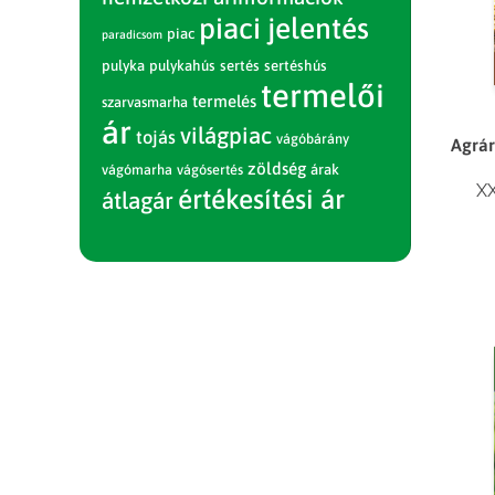
piaci jelentés
piac
paradicsom
pulyka
pulykahús
sertés
sertéshús
termelői
termelés
szarvasmarha
ár
világpiac
tojás
vágóbárány
Agrár
zöldség
vágómarha
vágósertés
árak
XX
értékesítési ár
átlagár