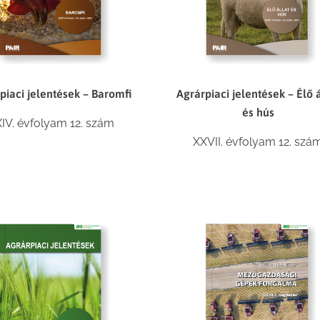
piaci jelentések – Baromfi
Agrárpiaci jelentések – Élő á
és hús
IV. évfolyam 12. szám
XXVII. évfolyam 12. szá