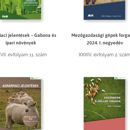
iaci jelentések – Gabona és
Mezőgazdasági gépek forg
ipari növények
2024. I. negyedév
VII. évfolyam 11. szám
XXXIV. évfolyam 2. szá