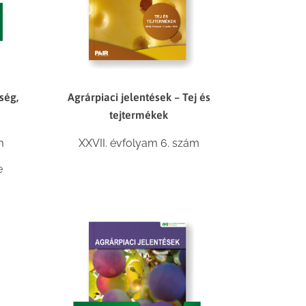
ség,
Agrárpiaci jelentések – Tej és
tejtermékek
m
XXVII. évfolyam 6. szám
e