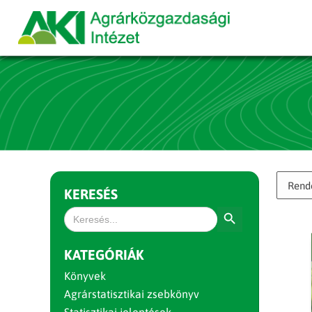
KERESÉS
Search Button
Search
for:
KATEGÓRIÁK
Könyvek
Agrárstatisztikai zsebkönyv