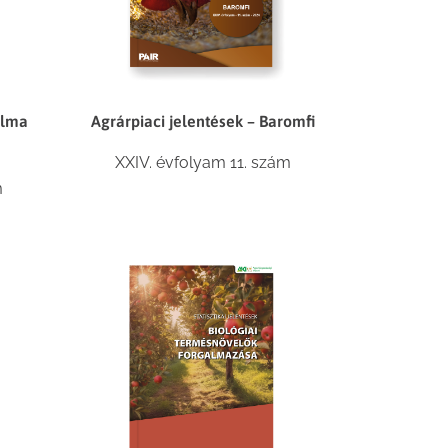
Agrárpiaci jelentések – Baromfi
alma
XXIV. évfolyam 11. szám
m