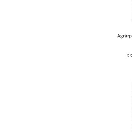
Agrárp
XX