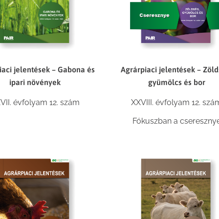
iaci jelentések – Gabona és
Agrárpiaci jelentések – Zöld
ipari növények
gyümölcs és bor
VII. évfolyam 12. szám
XXVIII. évfolyam 12. szá
Fókuszban a csereszny