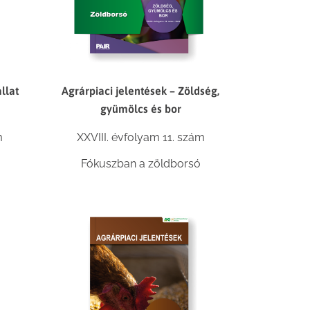
llat
Agrárpiaci jelentések – Zöldség,
gyümölcs és bor
m
XXVIII. évfolyam 11. szám
Fókuszban a zöldborsó