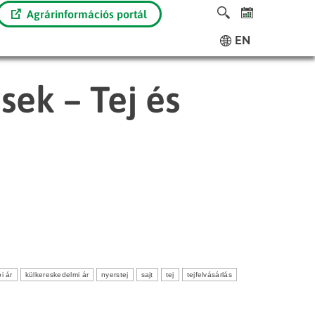
Agrárinformációs portál
EN
sek – Tej és
i ár
külkereskedelmi ár
nyerstej
sajt
tej
tejfelvásárlás