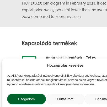
HUF 156.25 per kilogram in February 2024, it de
export price was 5 per cent lower than the avera
2024 compared to February 2023.
Kapcsolódó termékek
Agrárpiaci jelentések – Tej és
tejtermékek
Hozzájárulás kezelése
Az AKI Agrárközgazdasági Intézet Nonprofit Kft. weboldala sütiket használ 
működtetése, használatának megkönnyítése, a weboldalon végzett tevéke
nyomon követése és releváns ajánlatok megjelenítése érdekében.
Agrárpiaci jelentések – Tej és
tejtermékek
Elfogadom
Elutasítom
Beállít