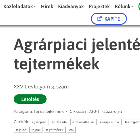
Közfeladatok
Hírek
Kiadványok
Projektek
Rólunk
KAP
ITE
Agrárpiaci jelenté
tejtermékek
XXVII. évfolyam 3. szám
Letöltés
Kategória:
Tej és tejtermék
Cikkszám:
APJ-TT-2024-03-1
Címkék:
agrárpiac
árutőzsde
értékesítési ár
európai unió
feldolgozó
tejpiac
tejpor
tejtermékek
vaj