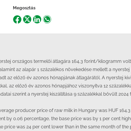
Megosztás
Share
Share
Share
Share
on
on
on
on
Facebook
X
LinkedIn
WhatsApp
rstej országos termelői átlagára 164,3 forint/kilogramm volt 
lamint az alapár 1 százalékos növekedése mellett a nyerstej
adt az előző év azonos hónapjának átlagárától. A nyerstej kivi
al, az előző év azonos hónapjához viszonyítva 12 százalékkal 
datai szerint a nyerstej kiszállítása 9 százalékkal bővült 20
 average producer price of raw milk in Hungary was HUF 164.3 
nt by 0.06 percentage, the base price was by 1 per cent high
price was 24 per cent lower than in the same month of the p