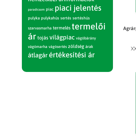
piaci jelentés
piac
paradicsom
pulyka
pulykahús
sertés
sertéshús
termelői
termelés
Agrár
szarvasmarha
ár
világpiac
tojás
vágóbárány
zöldség
vágómarha
vágósertés
árak
XX
értékesítési ár
átlagár