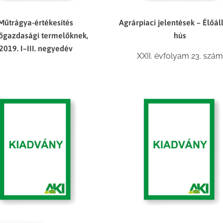
Műtrágya-értékesítés
Agrárpiaci jelentések – Élőál
gazdasági termelőknek,
hús
2019. I–III. negyedév
XXII. évfolyam 23. szám