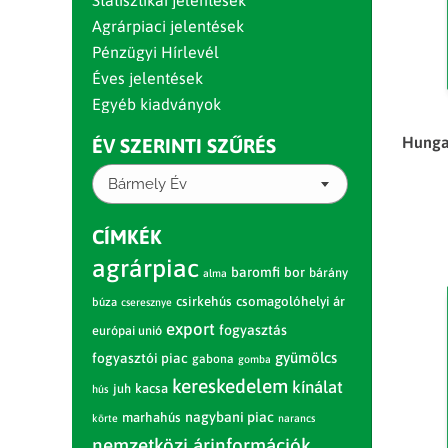
Statisztikai jelentések
Agrárpiaci jelentések
Pénzügyi Hírlevél
Éves jelentések
Egyéb kiadványok
Hungar
ÉV SZERINTI SZŰRÉS
Bármely Év
CÍMKÉK
agrárpiac
baromfi
bor
bárány
alma
csirkehús
csomagolóhelyi ár
búza
cseresznye
export
fogyasztás
európai unió
gyümölcs
fogyasztói piac
gabona
gomba
kereskedelem
kínálat
juh
kacsa
hús
nagybani piac
marhahús
körte
narancs
nemzetközi árinformációk