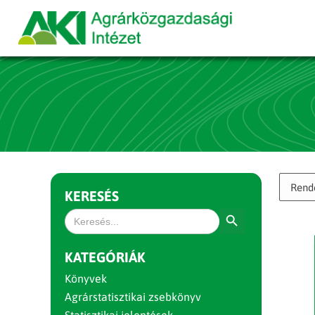
KERESÉS
Search Button
Search
for:
KATEGÓRIÁK
Könyvek
Agrárstatisztikai zsebkönyv