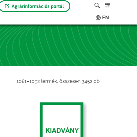
Agrárinformációs portál
EN
Sorted
1081–1092 termék, összesen 3452 db
by
latest