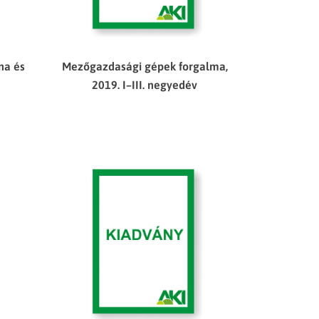
na és
Mezőgazdasági gépek forgalma,
2019. I–III. negyedév