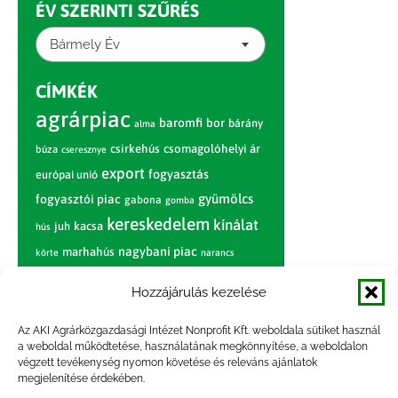
ÉV SZERINTI SZŰRÉS
Bármely Év
CÍMKÉK
agrárpiac
baromfi
bor
bárány
alma
csirkehús
csomagolóhelyi ár
búza
cseresznye
export
fogyasztás
európai unió
gyümölcs
fogyasztói piac
gabona
gomba
kereskedelem
kínálat
juh
kacsa
hús
nagybani piac
marhahús
körte
narancs
nemzetközi árinformációk
Hozzájárulás kezelése
piaci jelentés
piac
paradicsom
Az AKI Agrárközgazdasági Intézet Nonprofit Kft. weboldala sütiket használ
pulyka
pulykahús
sertés
sertéshús
a weboldal működtetése, használatának megkönnyítése, a weboldalon
termelői
termelés
szarvasmarha
végzett tevékenység nyomon követése és releváns ajánlatok
ár
megjelenítése érdekében.
világpiac
tojás
vágóbárány