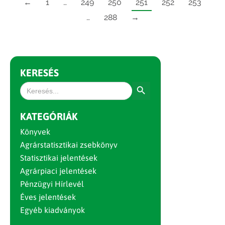
←
1
…
249
250
251
252
253
…
288
→
KERESÉS
Search Button
Search
for:
KATEGÓRIÁK
Könyvek
Agrárstatisztikai zsebkönyv
Statisztikai jelentések
Agrárpiaci jelentések
Pénzügyi Hírlevél
Éves jelentések
Egyéb kiadványok