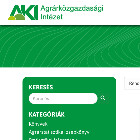
KERESÉS
Search Button
Search
for:
KATEGÓRIÁK
Könyvek
Agrárstatisztikai zsebkönyv