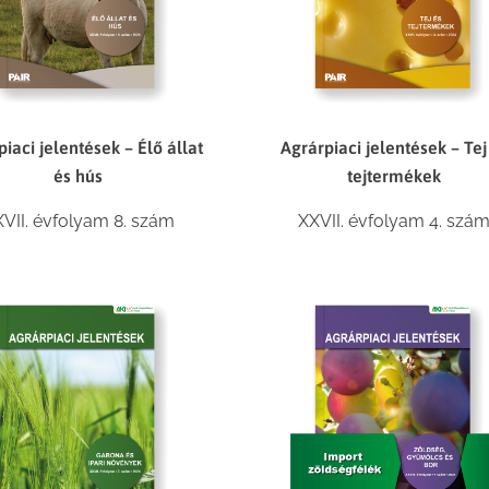
iaci jelentések – Élő állat
Agrárpiaci jelentések – Tej
és hús
tejtermékek
VII. évfolyam 8. szám
XXVII. évfolyam 4. szá