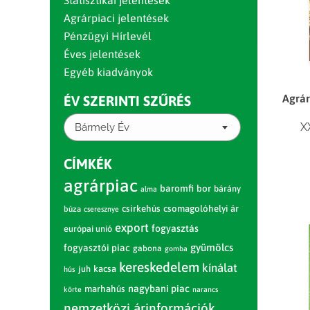
Statisztikai jelentések
Agrárpiaci jelentések
Pénzügyi Hírlevél
Éves jelentések
Egyéb kiadványok
Agrár
ÉV SZERINTI SZŰRÉS
X
Bármely Év
CÍMKÉK
agrárpiac
baromfi
bor
bárány
alma
csirkehús
csomagolóhelyi ár
búza
cseresznye
export
fogyasztás
európai unió
gyümölcs
fogyasztói piac
gabona
gomba
kereskedelem
kínálat
juh
kacsa
hús
nagybani piac
marhahús
körte
narancs
nemzetközi árinformációk