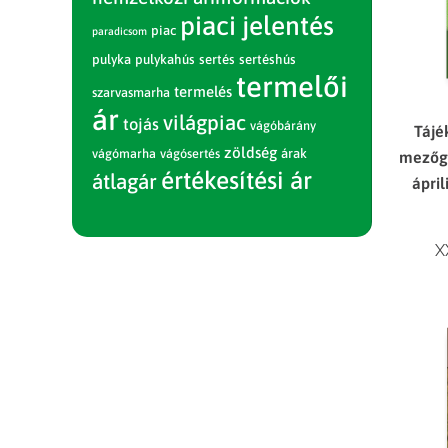
piaci jelentés
piac
paradicsom
pulyka
pulykahús
sertés
sertéshús
termelői
termelés
szarvasmarha
ár
világpiac
tojás
vágóbárány
Tájé
zöldség
vágómarha
vágósertés
árak
mezőga
értékesítési ár
átlagár
ápril
X