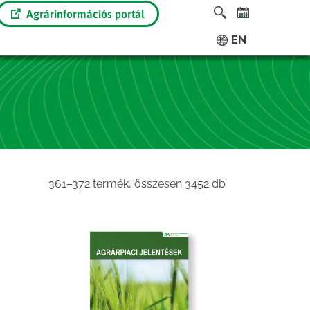
Agrárinformációs portál
EN
Sorted
361–372 termék, összesen 3452 db
by
latest