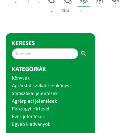
←
1
…
248
249
250
251
252
…
288
→
KERESÉS
Search Button
Search
for:
KATEGÓRIÁK
Könyvek
Agrárstatisztikai zsebkönyv
Statisztikai jelentések
Agrárpiaci jelentések
Pénzügyi Hírlevél
Éves jelentések
Egyéb kiadványok