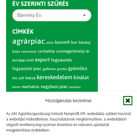
ÉV SZERINTI SZŰRÉS
Bármely Év
CÍMKÉK
agrárpiac
baromfi
bor
bárány
alma
csirkehús
csomagolóhelyi ár
búza
cseresznye
export
fogyasztás
európai unió
gyümölcs
fogyasztói piac
gabona
gomba
kereskedelem
kínálat
juh
kacsa
hús
nagybani piac
marhahús
körte
narancs
nemzetközi árinformációk
Hozzájárulás kezelése
piaci jelentés
piac
paradicsom
Az AKI Agrárközgazdasági Intézet Nonprofit Kft. weboldala sütiket használ
pulyka
pulykahús
sertés
sertéshús
a weboldal működtetése, használatának megkönnyítése, a weboldalon
termelői
termelés
szarvasmarha
végzett tevékenység nyomon követése és releváns ajánlatok
ár
megjelenítése érdekében.
világpiac
tojás
vágóbárány