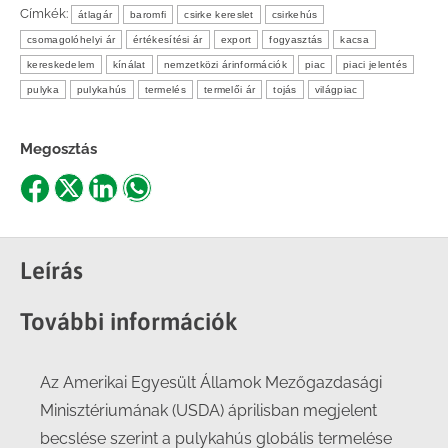
Címkék:
átlagár
baromfi
csirke kereslet
csirkehús
csomagolóhelyi ár
értékesítési ár
export
fogyasztás
kacsa
kereskedelem
kínálat
nemzetközi árinformációk
piac
piaci jelentés
pulyka
pulykahús
termelés
termelői ár
tojás
világpiac
Megosztás
Share
Share
Share
Share
on
on
on
on
Facebook
X
LinkedIn
WhatsApp
Leírás
További információk
Az Amerikai Egyesült Államok Mezőgazdasági
Minisztériumának (USDA) áprilisban megjelent
becslése szerint a pulykahús globális termelése