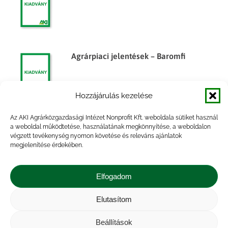
Agrárpiaci jelentések – Baromfi
Hozzájárulás kezelése
Az AKI Agrárközgazdasági Intézet Nonprofit Kft. weboldala sütiket használ
Agrárpiaci jelentések – Baromfi
a weboldal működtetése, használatának megkönnyítése, a weboldalon
végzett tevékenység nyomon követése és releváns ajánlatok
megjelenítése érdekében.
Elfogadom
Elutasítom
Impresszum
|
Kapcsolat
|
Jogi nyilatkozat
|
Közérdekű adatok
|
Adatvédelmi nyilatkozat
|
Beállítások
Akadálymentesítési nyilatkozat
|
Cookie