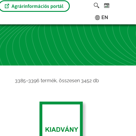
Agrárinformációs portál
EN
Sorted
3385–3396 termék, összesen 3452 db
by
latest