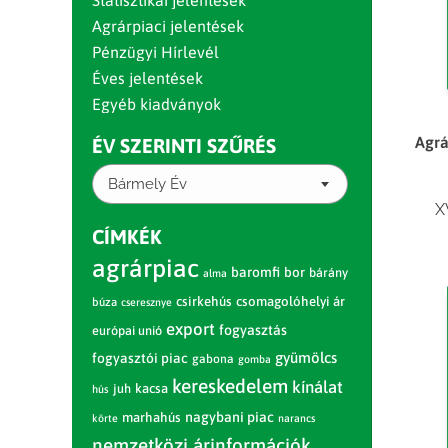
Statisztikai jelentések
Agrárpiaci jelentések
Pénzügyi Hírlevél
Éves jelentések
Egyéb kiadványok
Agrá
ÉV SZERINTI SZŰRÉS
Bármely Év
X
CÍMKÉK
agrárpiac
baromfi
bor
bárány
alma
csirkehús
csomagolóhelyi ár
búza
cseresznye
export
fogyasztás
európai unió
gyümölcs
fogyasztói piac
gabona
gomba
kereskedelem
kínálat
juh
kacsa
hús
nagybani piac
marhahús
körte
narancs
nemzetközi árinformációk