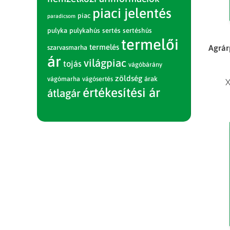
piaci jelentés
piac
paradicsom
pulyka
pulykahús
sertés
sertéshús
termelői
termelés
Agrár
szarvasmarha
ár
világpiac
tojás
vágóbárány
zöldség
vágómarha
vágósertés
árak
X
értékesítési ár
átlagár