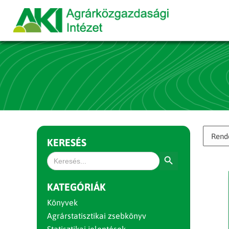
KERESÉS
Search Button
Search
for:
KATEGÓRIÁK
Könyvek
Agrárstatisztikai zsebkönyv