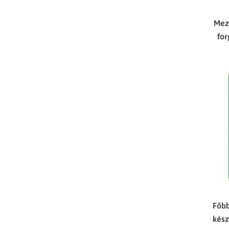
Mez
fo
Főbb
kész