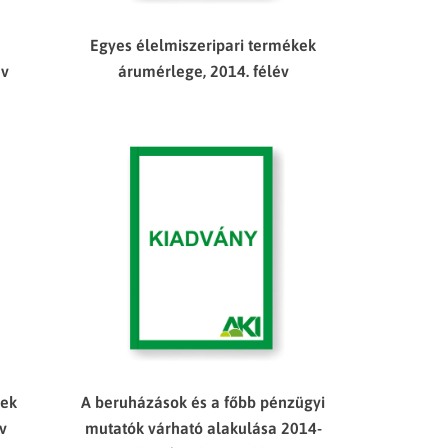
Egyes élelmiszeripari termékek
év
árumérlege, 2014. félév
kek
A beruházások és a főbb pénzügyi
év
mutatók várható alakulása 2014-