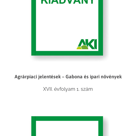
Agrárpiaci jelentések – Gabona és ipari növények
XVII. évfolyam 1. szám