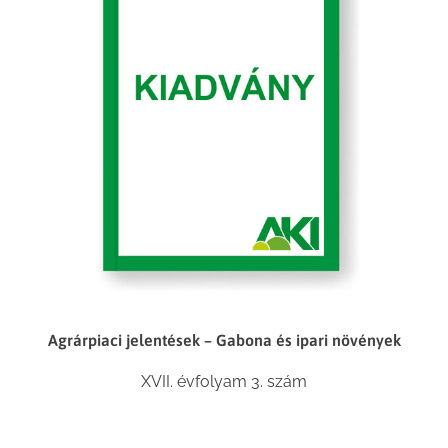
Agrárpiaci jelentések – Gabona és ipari növények
XVII. évfolyam 3. szám