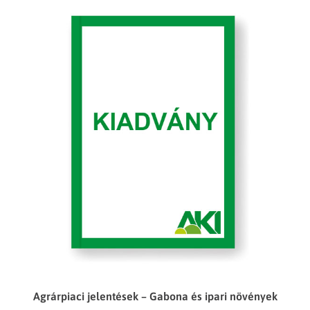
Agrárpiaci jelentések – Gabona és ipari növények