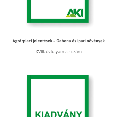
Agrárpiaci jelentések – Gabona és ipari növények
XVIII. évfolyam 22. szám