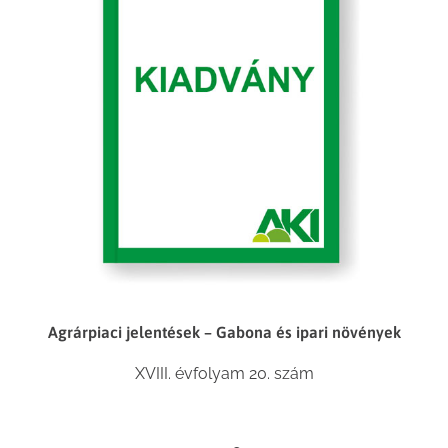
Agrárpiaci jelentések – Gabona és ipari növények
XVIII. évfolyam 20. szám