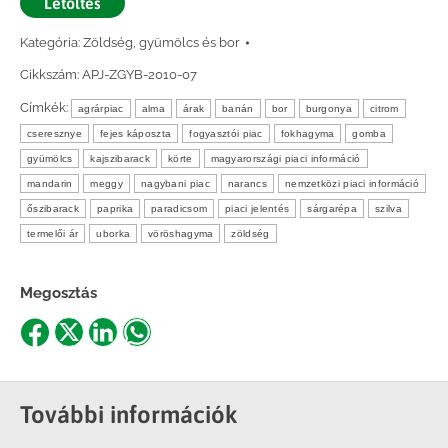
Letöltés
Kategória:
Zöldség, gyümölcs és bor
Cikkszám:
APJ-ZGYB-2010-07
Címkék:
agrárpiac
alma
árak
banán
bor
burgonya
citrom
cseresznye
fejes káposzta
fogyasztói piac
fokhagyma
gomba
gyümölcs
kajszibarack
körte
magyarországi piaci információ
mandarin
meggy
nagybani piac
narancs
nemzetközi piaci információ
őszibarack
paprika
paradicsom
piaci jelentés
sárgarépa
szilva
termelői ár
uborka
vöröshagyma
zöldség
Megosztás
Share
Share
Share
Share
on
on
on
on
Facebook
X
LinkedIn
WhatsApp
További információk