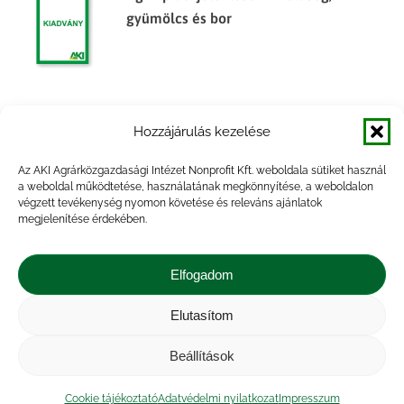
gyümölcs és bor
Agrárpiaci jelentések – Zöldség,
Hozzájárulás kezelése
gyümölcs és bor
Az AKI Agrárközgazdasági Intézet Nonprofit Kft. weboldala sütiket használ
a weboldal működtetése, használatának megkönnyítése, a weboldalon
végzett tevékenység nyomon követése és releváns ajánlatok
megjelenítése érdekében.
Agrárpiaci jelentések – Zöldség,
gyümölcs és bor
Elfogadom
Elutasítom
Beállítások
Impresszum
|
Kapcsolat
|
Jogi nyilatkozat
|
Közérdekű adatok
|
Adatvédelmi nyilatkozat
|
Cookie tájékoztató
Adatvédelmi nyilatkozat
Impresszum