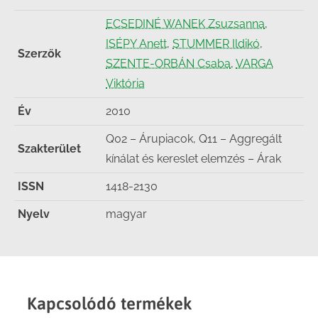
ECSEDINÉ WANEK Zsuzsanna
,
ISÉPY Anett
,
STUMMER Ildikó
,
Szerzők
SZENTE-ORBÁN Csaba
,
VARGA
Viktória
Év
2010
Q02 – Árupiacok, Q11 – Aggregált
Szakterület
kínálat és kereslet elemzés – Árak
ISSN
1418-2130
Nyelv
magyar
Kapcsolódó termékek