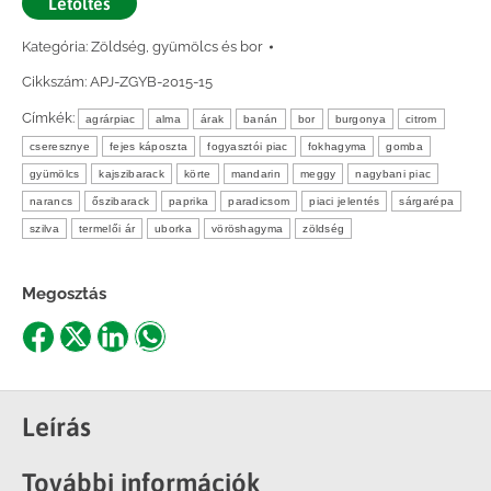
Letöltés
Kategória:
Zöldség, gyümölcs és bor
Cikkszám:
APJ-ZGYB-2015-15
Címkék:
agrárpiac
alma
árak
banán
bor
burgonya
citrom
cseresznye
fejes káposzta
fogyasztói piac
fokhagyma
gomba
gyümölcs
kajszibarack
körte
mandarin
meggy
nagybani piac
narancs
őszibarack
paprika
paradicsom
piaci jelentés
sárgarépa
szilva
termelői ár
uborka
vöröshagyma
zöldség
Megosztás
Share
Share
Share
Share
on
on
on
on
Facebook
X
LinkedIn
WhatsApp
Leírás
További információk