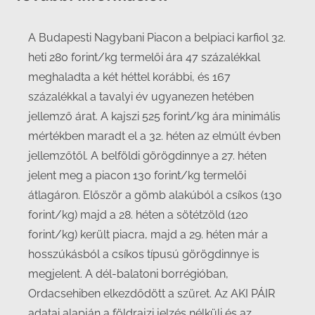
A Budapesti Nagybani Piacon a belpiaci karfiol 32.
heti 280 forint/kg termelői ára 47 százalékkal
meghaladta a két héttel korábbi, és 167
százalékkal a tavalyi év ugyanezen hetében
jellemző árat. A kajszi 525 forint/kg ára minimális
mértékben maradt el a 32. héten az elmúlt évben
jellemzőtől. A belföldi görögdinnye a 27. héten
jelent meg a piacon 130 forint/kg termelői
átlagáron. Először a gömb alakúból a csíkos (130
forint/kg) majd a 28. héten a sötétzöld (120
forint/kg) került piacra, majd a 29. héten már a
hosszúkásból a csíkos típusú görögdinnye is
megjelent. A dél-balatoni borrégióban,
Ordacsehiben elkezdődött a szüret. Az AKI PÁIR
adatai alapján a földrajzi jelzés nélküli és az