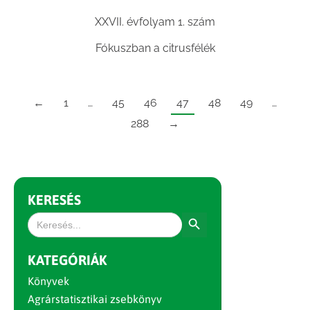
XXVII. évfolyam 1. szám
Fókuszban a citrusfélék
←
1
…
45
46
47
48
49
…
288
→
KERESÉS
Search Button
Search
for:
KATEGÓRIÁK
Könyvek
Agrárstatisztikai zsebkönyv