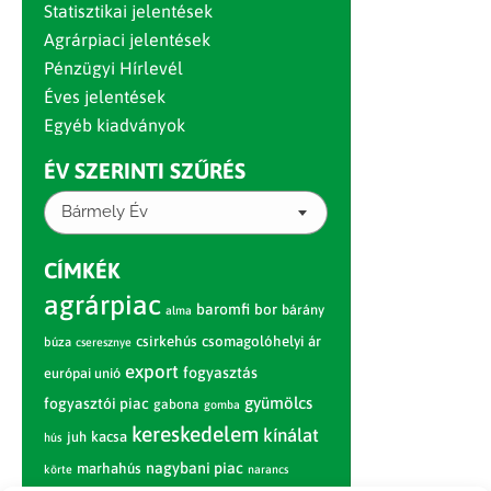
Statisztikai jelentések
Agrárpiaci jelentések
Pénzügyi Hírlevél
Éves jelentések
Egyéb kiadványok
ÉV SZERINTI SZŰRÉS
Bármely Év
CÍMKÉK
agrárpiac
baromfi
bor
bárány
alma
csirkehús
csomagolóhelyi ár
búza
cseresznye
export
fogyasztás
európai unió
gyümölcs
fogyasztói piac
gabona
gomba
kereskedelem
kínálat
juh
kacsa
hús
nagybani piac
marhahús
körte
narancs