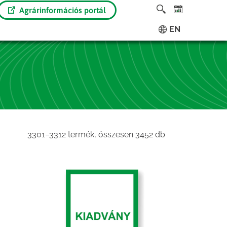
Agrárinformációs portál
EN
Sorted
3301–3312 termék, összesen 3452 db
by
latest