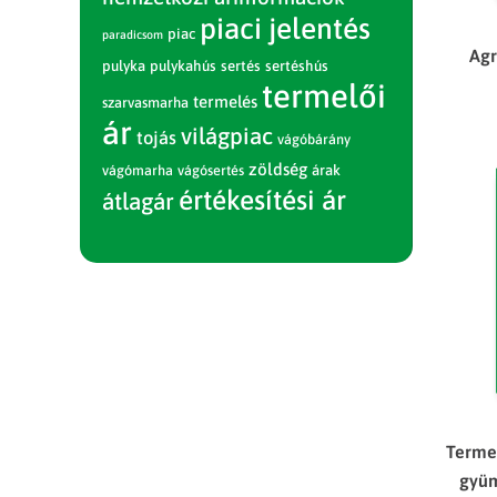
piaci jelentés
piac
paradicsom
Agr
pulyka
pulykahús
sertés
sertéshús
termelői
termelés
szarvasmarha
ár
világpiac
tojás
vágóbárány
zöldség
vágómarha
vágósertés
árak
értékesítési ár
átlagár
Termel
gyü