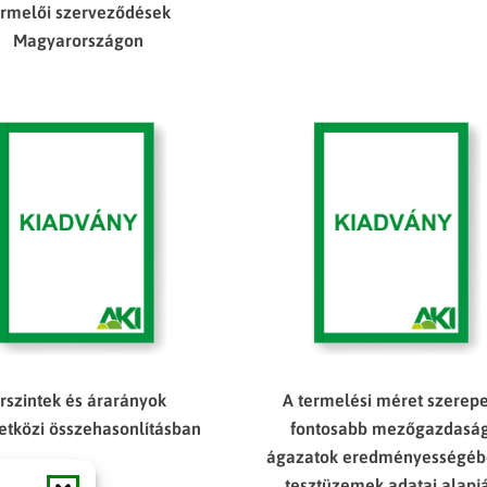
ermelői szerveződések
Magyarországon
rszintek és árarányok
A termelési méret szerepe
tközi összehasonlításban
fontosabb mezőgazdaság
ágazatok eredményességéb
tesztüzemek adatai alapj