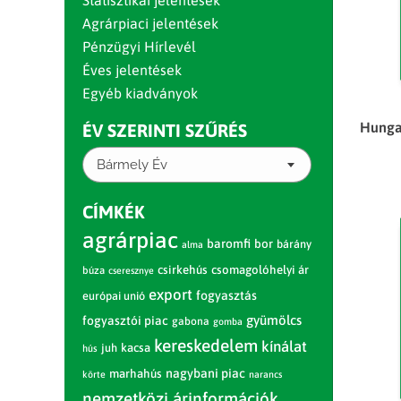
Statisztikai jelentések
Agrárpiaci jelentések
Pénzügyi Hírlevél
Éves jelentések
Egyéb kiadványok
Hungar
ÉV SZERINTI SZŰRÉS
Bármely Év
CÍMKÉK
agrárpiac
baromfi
bor
bárány
alma
csirkehús
csomagolóhelyi ár
búza
cseresznye
export
fogyasztás
európai unió
gyümölcs
fogyasztói piac
gabona
gomba
kereskedelem
kínálat
juh
kacsa
hús
nagybani piac
marhahús
körte
narancs
nemzetközi árinformációk