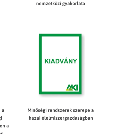
nemzetközi gyakorlata
 a
Minőségi rendszerek szerepe a
i
hazai élelmiszergazdaságban
en a
án