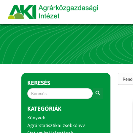
KERESÉS
Search Button
Search
for:
KATEGÓRIÁK
Könyvek
Agrárstatisztikai zsebkönyv