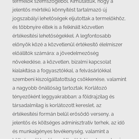
termelők szemszögéből. Kimutattuk, hogy a
jelentős mértékű könnyítést tartalmazó új
jogszabályi lehetőségek eljutottak a termelőkhöz,
és többnyire éltek is a felkínált közvetlen
értékesítési lehetőségekkel. A legfontosabb
előnyök közé a közvetlenül értékesítő élelmiszer
előállítók számára: a jövedelmezőség
növekedése, a közvetlen, bizalmi kapcsolat
kialakítása a fogyasztókkal, a felvásárlókkal
szembeni kiszolgáltatottság csökkenése, valamint
a nagyobb önállóság tartoztak. Korlátozó
tényezőként leggyakrabban: a földrajzilag és
társadalmilag is korlátozott kereslet, az
értékesítési formán belül erősödő verseny, a
jelentős és költséges adminisztratív terhek, az idő
és munkaigényes tevékenység, valamint a