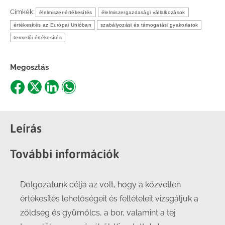
Címkék:
élelmiszer-értékesítés
élelmiszergazdasági vállalkozások
értékesítés az Európai Unióban
szabályozási és támogatási gyakorlatok
termelői értékesítés
Megosztás
Share
Share
Share
Share
on
on
on
on
Facebook
X
LinkedIn
WhatsApp
Leírás
További információk
Dolgozatunk célja az volt, hogy a közvetlen
értékesítés lehetőségeit és feltételeit vizsgáljuk a
zöldség és gyümölcs, a bor, valamint a tej