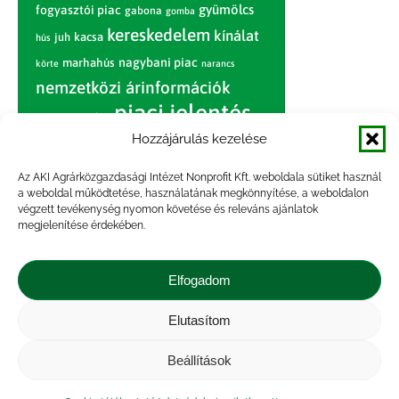
gyümölcs
fogyasztói piac
gabona
gomba
kereskedelem
kínálat
juh
kacsa
hús
nagybani piac
marhahús
körte
narancs
nemzetközi árinformációk
piaci jelentés
piac
paradicsom
Hozzájárulás kezelése
pulyka
pulykahús
sertés
sertéshús
termelői
termelés
szarvasmarha
Az AKI Agrárközgazdasági Intézet Nonprofit Kft. weboldala sütiket használ
ár
a weboldal működtetése, használatának megkönnyítése, a weboldalon
világpiac
tojás
vágóbárány
végzett tevékenység nyomon követése és releváns ajánlatok
zöldség
megjelenítése érdekében.
vágómarha
vágósertés
árak
értékesítési ár
átlagár
Elfogadom
Elutasítom
Impresszum
|
Kapcsolat
|
Jogi nyilatkozat
|
Közérdekű adatok
|
Adatvédelmi nyilatkozat
|
Beállítások
Akadálymentesítési nyilatkozat
|
Cookie
tájékoztató