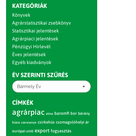
KATEGÓRIÁK
Könyvek
Agrárstatisztikai zsebkönyv
Statisztikai jelentések
Agrárpiaci jelentések
Pénzügyi Hírlevél
Éves jelentések
Egyéb kiadványok
ÉV SZERINTI SZŰRÉS
Bármely Év
CÍMKÉK
agrárpiac
baromfi
bor
bárány
alma
csirkehús
csomagolóhelyi ár
búza
cseresznye
export
fogyasztás
európai unió