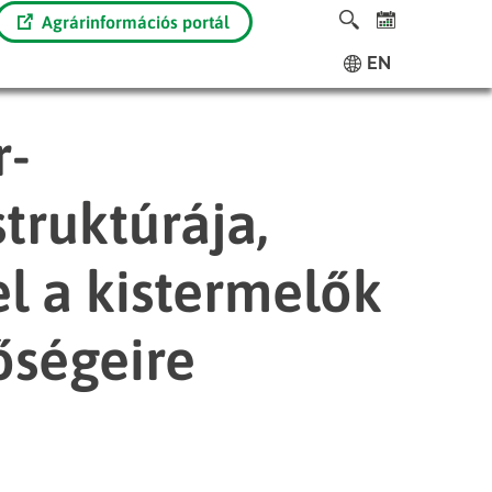
Agrárinformációs portál
EN
r-
truktúrája,
el a kistermelők
őségeire