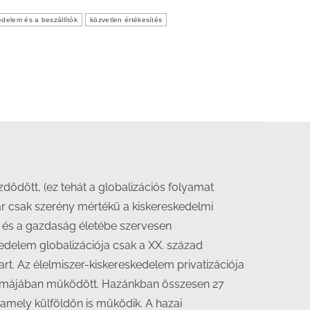
edelem és a beszállítók
közvetlen értékesítés
dődött, (ez tehát a globalizációs folyamat
már csak szerény mértékű a kiskereskedelmi
ú és a gazdaság életébe szervesen
edelem globalizációja csak a XX. század
rt. Az élelmiszer-kiskereskedelem privatizációja
k formájában működött. Hazánkban összesen 27
 amely külföldön is működik. A hazai