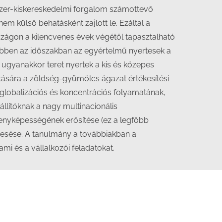
iszer-kiskereskedelmi forgalom számottevő
em külső behatásként zajlott le. Ezáltal a
ágon a kilencvenes évek végétől tapasztalható
Ebben az időszakban az egyértelmű nyertesek a
 ugyanakkor teret nyertek a kis és közepes
atására a zöldség-gyümölcs ágazat értékesítési
 globalizációs és koncentrációs folyamatának,
állítóknak a nagy multinacionális
senyképességének erősítése (ez a legfőbb
eresése. A tanulmány a továbbiakban a
mi és a vállalkozói feladatokat.