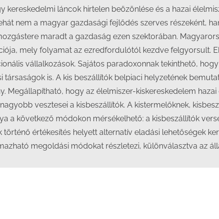
y kereskedelmi láncok hirtelen beözönlése és a hazai élelm
tehát nem a magyar gazdasági fejlődés szerves részeként, han
ozgástere maradt a gazdaság ezen szektorában. Magyarorsz
ója, mely folyamat az ezredfordulótól kezdve felgyorsult. 
ionális vállalkozások. Sajátos paradoxonnak tekinthető, hogy
társaságok is. A kis beszállítók belpiaci helyzetének bemut
ány. Megállapítható, hogy az élelmiszer-kiskereskedelem hazai
nagyobb vesztesei a kisbeszállítók. A kistermelőknek, kisbesz
nya a következő módokon mérsékelhető: a kisbeszállítók ver
történő értékesítés helyett alternatív eladási lehetőségek k
mazható megoldási módokat részletezi, különválasztva az álla