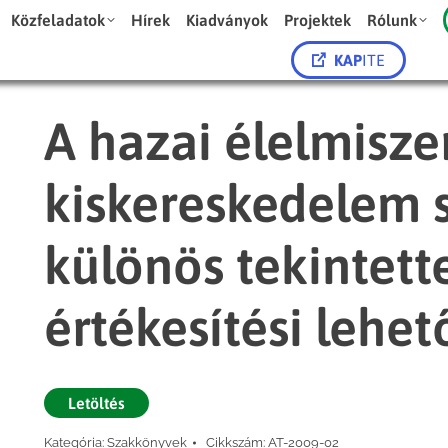
Közfeladatok
Hírek
Kiadványok
Projektek
Rólunk
KAP
ITE
A hazai élelmisze
kiskereskedelem s
különös tekintett
értékesítési lehet
Letöltés
Kategória:
Szakkönyvek
Cikkszám:
AT-2009-02