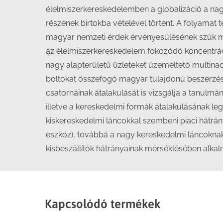
élelmiszerkereskedelemben a globalizáció a nag
részének birtokba vételével történt. A folyamat 
magyar nemzeti érdek érvényesülésének szűk m
az élelmiszerkereskedelem fokozódó koncentráci
nagy alapterületű üzleteket üzemeltető multinac
boltokat összefogó magyar tulajdonú beszerzési 
csatornáinak átalakulását is vizsgálja a tanulm
illetve a kereskedelmi formák átalakulásának leg
kiskereskedelmi láncokkal szembeni piaci hátrá
eszköz), továbbá a nagy kereskedelmi láncoknak 
kisbeszállítók hátrányainak mérséklésében alkal
Kapcsolódó termékek