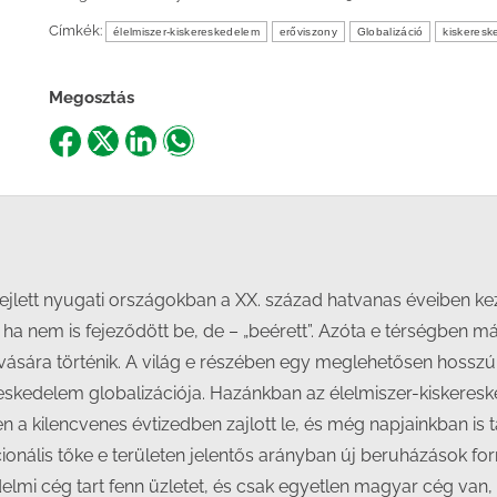
Címkék:
élelmiszer-kiskereskedelem
erőviszony
Globalizáció
kiskeresk
Megosztás
Share
Share
Share
Share
on
on
on
on
Facebook
X
LinkedIn
WhatsApp
fejlett nyugati országokban a XX. század hatvanas éveiben kez
 ha nem is fejeződött be, de – „beérett”. Azóta e térségben 
ovására történik. A világ e részében egy meglehetősen hossz
eskedelem globalizációja. Hazánkban az élelmiszer-kiskeresk
a kilencvenes évtizedben zajlott le, és még napjainkban is ta
nacionális tőke e területen jelentős arányban új beruházáso
edelmi cég tart fenn üzletet, és csak egyetlen magyar cég van,