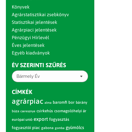
Könyvek
Agrárstatisztikai zsebkönyv
Statisztikai jelentések
Agrárpiaci jelentések
Pénzügyi Hírlevél
Éves jelentések
Egyéb kiadványok
ÉV SZERINTI SZŰRÉS
Bármely Év
CÍMKÉK
agrárpiac
baromfi
bor
bárány
alma
csirkehús
csomagolóhelyi ár
búza
cseresznye
export
fogyasztás
európai unió
gyümölcs
fogyasztói piac
gabona
gomba