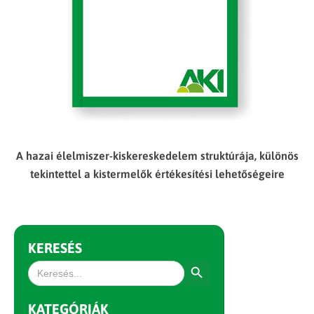
A hazai élelmiszer-kiskereskedelem struktúrája, különös
tekintettel a kistermelők értékesítési lehetőségeire
KERESÉS
Search Button
Search
for:
KATEGÓRIÁK